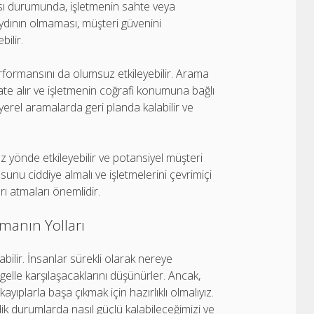
aması durumunda, işletmenin sahte veya
aydının olmaması, müşteri güvenini
bilir.
rformansını da olumsuz etkileyebilir. Arama
ikkate alır ve işletmenin coğrafi konumuna bağlı
 yerel aramalarda geri planda kalabilir ve
z yönde etkileyebilir ve potansiyel müşteri
sunu ciddiye almalı ve işletmelerini çevrimiçi
rı atmaları önemlidir.
manın Yolları
ilir. İnsanlar sürekli olarak nereye
gelle karşılaşacaklarını düşünürler. Ancak,
yıplarla başa çıkmak için hazırlıklı olmalıyız.
k durumlarda nasıl güçlü kalabileceğimizi ve