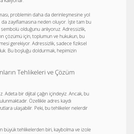
 kalıyorlar.
ması, problemin daha da derinleşmesine yol
ın da zayıflamasına neden oluyor. İşte tam bu
yet sembolü olduğunu anlıyoruz. Adressizlik,
ın çözümü için, toplumun ve hukukun, bu
irmesi gerekiyor. Adressizlik, sadece fiziksel
oşluk. Bu boşluğu doldurmak, hepimizin
ların Tehlikeleri ve Çözüm
. Adeta bir dijital çağın içindeyiz. Ancak, bu
e bulunmaktadır. Özellikle adres kaydı
tlara ulaşabilir. Peki, bu tehlikeler nelerdir
en büyük tehlikelerden biri, kaybolma ve izole