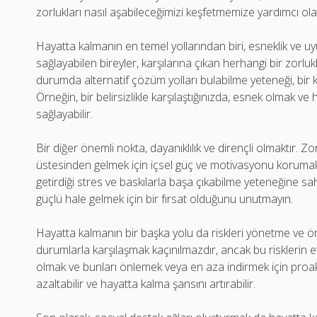
zorlukları nasıl aşabileceğimizi keşfetmemize yardımcı olab
Hayatta kalmanın en temel yollarından biri, esneklik ve u
sağlayabilen bireyler, karşılarına çıkan herhangi bir zorlukl
durumda alternatif çözüm yolları bulabilme yeteneği, bir ki
Örneğin, bir belirsizlikle karşılaştığınızda, esnek olmak ve
sağlayabilir.
Bir diğer önemli nokta, dayanıklılık ve dirençli olmaktır.
üstesinden gelmek için içsel güç ve motivasyonu korumak ö
getirdiği stres ve baskılarla başa çıkabilme yeteneğine sah
güçlü hale gelmek için bir fırsat olduğunu unutmayın.
Hayatta kalmanın bir başka yolu da riskleri yönetme ve 
durumlarla karşılaşmak kaçınılmazdır, ancak bu risklerin etki
olmak ve bunları önlemek veya en aza indirmek için proakt
azaltabilir ve hayatta kalma şansını artırabilir.