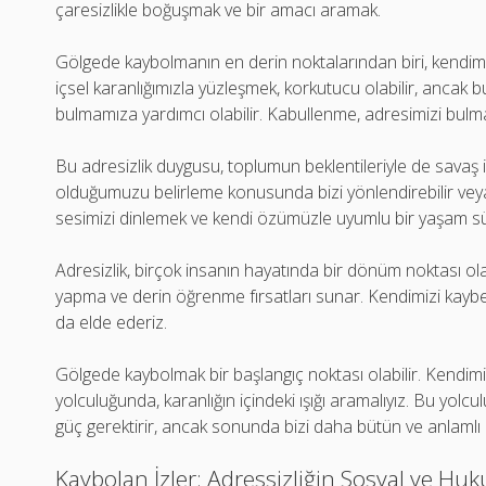
çaresizlikle boğuşmak ve bir amacı aramak.
Gölgede kaybolmanın en derin noktalarından biri, kendimiz
içsel karanlığımızla yüzleşmek, korkutucu olabilir, ancak bu
bulmamıza yardımcı olabilir. Kabullenme, adresimizi bulma
Bu adresizlik duygusu, toplumun beklentileriyle de savaş i
olduğumuzu belirleme konusunda bizi yönlendirebilir veya y
sesimizi dinlemek ve kendi özümüzle uyumlu bir yaşam sü
Adresizlik, birçok insanın hayatında bir dönüm noktası ola
yapma ve derin öğrenme fırsatları sunar. Kendimizi kaybe
da elde ederiz.
Gölgede kaybolmak bir başlangıç noktası olabilir. Kendim
yolculuğunda, karanlığın içindeki ışığı aramalıyız. Bu yolcu
güç gerektirir, ancak sonunda bizi daha bütün ve anlamlı b
Kaybolan İzler: Adressizliğin Sosyal ve Hu