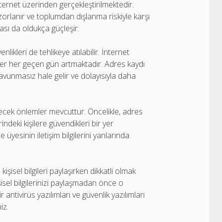
nternet üzerinden gerçekleştirilmektedir.
rlanır ve toplumdan dışlanma riskiyle karşı
ması da oldukça güçleşir.
likleri de tehlikeye atılabilir. İnternet
yetler her geçen gün artmaktadır. Adres kaydı
a savunmasız hale gelir ve dolayısıyla daha
lecek önlemler mevcuttur. Öncelikle, adres
ndeki kişilere güvendikleri bir yer
e üyesinin iletişim bilgilerini yanlarında
işisel bilgileri paylaşırken dikkatli olmak
şisel bilgilerinizi paylaşmadan önce o
antivirüs yazılımları ve güvenlik yazılımları
iz.