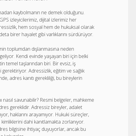
ırakmadan kaybolmanın ne demek olduğunu.
 izleyicilerimiz, dijital izlerimiz her
Adressizlik, hem sosyal hem de hukuksal olarak
ta birer hayalet gibi varlıklarını sürdürüyor.
 kişinin toplumdan dışlanmasına neden
 geliyor. Kendi evinde yaşayan biri için belki
in temel taşlarından biri. Bir evsiz, iş
erektiriyor. Adressizlik, eğitim ve sağlık
e, adres kanıtı gerekliliği, bu bireylerin
ını nasıl savunabilir? Resmi belgeler, mahkeme
adres gereklidir. Adressiz bireyler, adalet
ıyor, haklarını arayamıyor. Hukuki süreçler,
 kimliklerini dahi kanıtlamakta zorlanıyor.
res bilgisine ihtiyaç duyuyorlar, ancak bu