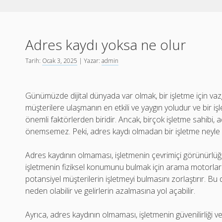
Adres kaydı yoksa ne olur
Tarih:
Ocak 3, 2025
| Yazar:
admin
Günümüzde dijital dünyada var olmak, bir işletme için vazge
müşterilere ulaşmanın en etkili ve yaygın yoludur ve bir işle
önemli faktörlerden biridir. Ancak, birçok işletme sahibi
önemsemez. Peki, adres kaydı olmadan bir işletme neyle ka
Adres kaydının olmaması, işletmenin çevrimiçi görünürlüğünü
işletmenin fiziksel konumunu bulmak için arama motorlarını
potansiyel müşterilerin işletmeyi bulmasını zorlaştırır. B
neden olabilir ve gelirlerin azalmasına yol açabilir.
Ayrıca, adres kaydının olmaması, işletmenin güvenilirliği 