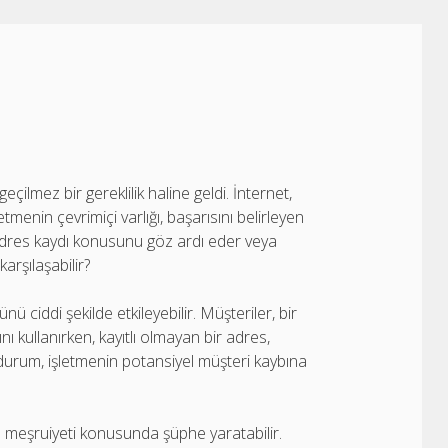
çilmez bir gereklilik haline geldi. İnternet,
tmenin çevrimiçi varlığı, başarısını belirleyen
, adres kaydı konusunu göz ardı eder veya
rşılaşabilir?
 ciddi şekilde etkileyebilir. Müşteriler, bir
 kullanırken, kayıtlı olmayan bir adres,
u durum, işletmenin potansiyel müşteri kaybına
ve meşruiyeti konusunda şüphe yaratabilir.