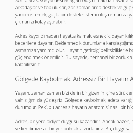
Son olarak, sosyal destek ağları oluşturmak da hayatta ka
arkadaşlar ve topluluklar, zor zamanlarda destek ve güç 
yardım istemek, güçlü bir destek sistemi oluşturmanıza yar
çıkmanızı kolaylaştırabilir.
Adres kaydı olmadan hayatta kalmak, esneklik, dayanıklılık, 
becerilere dayanır. Beklenmedik durumlarla karşılaştığımız
aşmamıza yardımcı olur. Hayatın getirdiği belirsizliklerle b
güçlendirmek önemlidir. Bu sayede, herhangi bir zorlukla ka
kalabilirsiniz.
Gölgede Kaybolmak: Adressiz Bir Hayatın 
Yaşam, zaman zaman bizi derin bir gizemin içine sürükler
yalnızlığımızla yüzleşiriz. Gölgede kaybolmak, adeta varlığım
durumdur. Peki, bu adresiz hayatın anatomisi nasıl bir hi
Adres, bir yere aidiyet duygusu kazandırır. Ancak bazen, 
ve kendimize ait bir yer bulmakta zorlanırız. Bu, duygusal