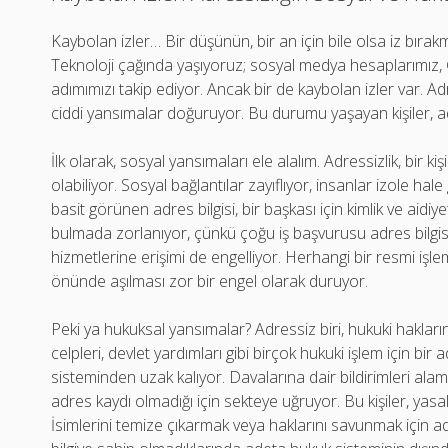
Kaybolan izler… Bir düşünün, bir an için bile olsa iz b
Teknoloji çağında yaşıyoruz; sosyal medya hesaplarımız, GPS
adımımızı takip ediyor. Ancak bir de kaybolan izler var. 
ciddi yansımalar doğuruyor. Bu durumu yaşayan kişiler, ade
İlk olarak, sosyal yansımaları ele alalım. Adressizlik, bir
olabiliyor. Sosyal bağlantılar zayıflıyor, insanlar izole hale
basit görünen adres bilgisi, bir başkası için kimlik ve aidiyet
bulmada zorlanıyor, çünkü çoğu iş başvurusu adres bilgisi g
hizmetlerine erişimi de engelliyor. Herhangi bir resmi işlemd
önünde aşılması zor bir engel olarak duruyor.
Peki ya hukuksal yansımalar? Adressiz biri, hukuki haklar
celpleri, devlet yardımları gibi birçok hukuki işlem için bir 
sisteminden uzak kalıyor. Davalarına dair bildirimleri alam
adres kaydı olmadığı için sekteye uğruyor. Bu kişiler, yasal
İsimlerini temize çıkarmak veya haklarını savunmak için ad