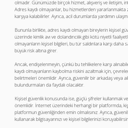
olmadır. Günümüzde birçok hizmet, alışveriş ve iletişim, i
Adres kaydı olmayanlar, bu hizmetlerden yararlanmakta zo
karşıya kalabilirler. Ayrıca, acil durumlarda yardımın ulaş
Bununla birlikte, adres kaydı olmayan bireylerin kişisel güven
üzerinde kimlik avı ve dolandırıcılık gibi kötü niyetli faali
olmayanların kişisel bilgileri, bu tür saldırılara karşı dah
büyük risk altına girer.
Ancak, endişelenmeyin, çünkü bu tehlikelere karşı alınabi
kaydı olmayanların kaybolma riskini azaltmak için, çevreleri
belirtmeleri önemlidir. Ayrıca, güvenilir bir arkadaş veya ail
bulundurmaları da faydalı olacaktır.
Kişisel güvenlik konusunda ise, güçlü şifreler kullanmak ve k
önemlidir. İnternet üzerindeki herhangi bir platformda, ki
platformun güvenliğinden emin olmalısınız. Ayrıca, güvenilir 
kullanarak bilgisayarınızı ve kişisel bilgilerinizi koruyabilirsin