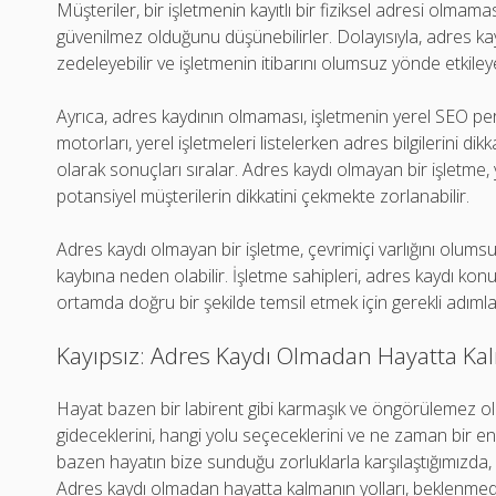
Müşteriler, bir işletmenin kayıtlı bir fiziksel adresi olm
güvenilmez olduğunu düşünebilirler. Dolayısıyla, adres k
zedeleyebilir ve işletmenin itibarını olumsuz yönde etkileye
Ayrıca, adres kaydının olmaması, işletmenin yerel SEO pe
motorları, yerel işletmeleri listelerken adres bilgilerini d
olarak sonuçları sıralar. Adres kaydı olmayan bir işletme,
potansiyel müşterilerin dikkatini çekmekte zorlanabilir.
Adres kaydı olmayan bir işletme, çevrimiçi varlığını olumsu
kaybına neden olabilir. İşletme sahipleri, adres kaydı konu
ortamda doğru bir şekilde temsil etmek için gerekli adımla
Kayıpsız: Adres Kaydı Olmadan Hayatta Kal
Hayat bazen bir labirent gibi karmaşık ve öngörülemez olab
gideceklerini, hangi yolu seçeceklerini ve ne zaman bir en
bazen hayatın bize sunduğu zorluklarla karşılaştığımızda, ka
Adres kaydı olmadan hayatta kalmanın yolları, beklenmedi