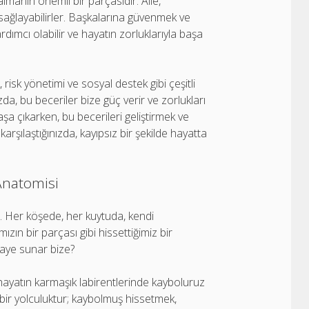
lmanın önemli bir parçasıdır. Aile,
sağlayabilirler. Başkalarına güvenmek ve
dımcı olabilir ve hayatın zorluklarıyla başa
risk yönetimi ve sosyal destek gibi çeşitli
da, bu beceriler bize güç verir ve zorlukları
aşa çıkarken, bu becerileri geliştirmek ve
rşılaştığınızda, kayıpsız bir şekilde hayatta
Anatomisi
. Her köşede, her kuytuda, kendi
ızın bir parçası gibi hissettiğimiz bir
kaye sunar bize?
hayatın karmaşık labirentlerinde kayboluruz
 bir yolculuktur; kaybolmuş hissetmek,