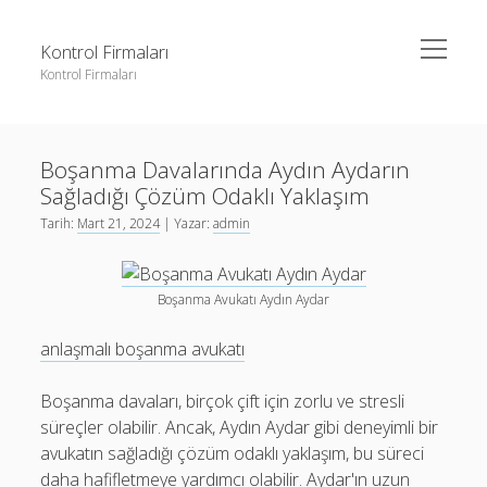
menüyü
Kontrol Firmaları
aç
Kontrol Firmaları
Yan
Ara
Menü
3 milyon takipçi ne kadar para alıyor
Ara
Boşanma Davalarında Aydın Aydarın
Liste
Sağladığı Çözüm Odaklı Yaklaşım
Sayfa Listesi
3 milyon takipçi ne kadar para alıyor
Tarih:
Mart 21, 2024
| Yazar:
admin
Şifresiz Facebook Beğeni Yükseltme
Liste
Youtube Dislike Arttırma Parasız
Sayfa Listesi
Boşanma Avukatı Aydın Aydar
Şifresiz Facebook Beğeni Yükseltme
anlaşmalı boşanma avukatı
Youtube Dislike Arttırma Parasız
Boşanma davaları, birçok çift için zorlu ve stresli
süreçler olabilir. Ancak, Aydın Aydar gibi deneyimli bir
avukatın sağladığı çözüm odaklı yaklaşım, bu süreci
daha hafifletmeye yardımcı olabilir. Aydar'ın uzun