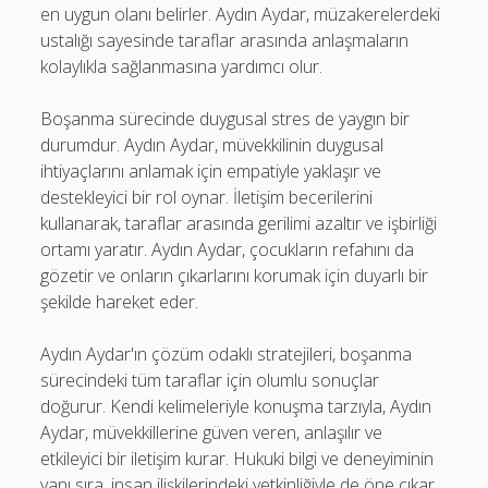
en uygun olanı belirler. Aydın Aydar, müzakerelerdeki
ustalığı sayesinde taraflar arasında anlaşmaların
kolaylıkla sağlanmasına yardımcı olur.
Boşanma sürecinde duygusal stres de yaygın bir
durumdur. Aydın Aydar, müvekkilinin duygusal
ihtiyaçlarını anlamak için empatiyle yaklaşır ve
destekleyici bir rol oynar. İletişim becerilerini
kullanarak, taraflar arasında gerilimi azaltır ve işbirliği
ortamı yaratır. Aydın Aydar, çocukların refahını da
gözetir ve onların çıkarlarını korumak için duyarlı bir
şekilde hareket eder.
Aydın Aydar'ın çözüm odaklı stratejileri, boşanma
sürecindeki tüm taraflar için olumlu sonuçlar
doğurur. Kendi kelimeleriyle konuşma tarzıyla, Aydın
Aydar, müvekkillerine güven veren, anlaşılır ve
etkileyici bir iletişim kurar. Hukuki bilgi ve deneyiminin
yanı sıra, insan ilişkilerindeki yetkinliğiyle de öne çıkar.