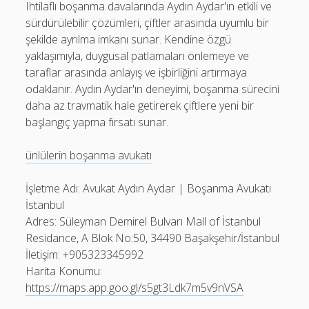
Ihtilaflı boşanma davalarında Aydın Aydar'ın etkili ve
sürdürülebilir çözümleri, çiftler arasında uyumlu bir
şekilde ayrılma imkanı sunar. Kendine özgü
yaklaşımıyla, duygusal patlamaları önlemeye ve
taraflar arasında anlayış ve işbirliğini artırmaya
odaklanır. Aydın Aydar'ın deneyimi, boşanma sürecini
daha az travmatik hale getirerek çiftlere yeni bir
başlangıç yapma fırsatı sunar.
ünlülerin boşanma avukatı
İşletme Adı: Avukat Aydın Aydar | Boşanma Avukatı
İstanbul
Adres: Süleyman Demirel Bulvarı Mall of İstanbul
Residance, A Blok No:50, 34490 Başakşehir/İstanbul
İletişim: +905323345992
Harita Konumu:
https://maps.app.goo.gl/s5gt3Ldk7m5v9nVSA