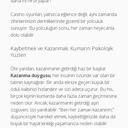
daha mı hırslı yapar?
Casino oyunları, yalnızca eğlence değil; aynı zamanda
zihinlerimizin derinliklerinde gizemli bir yolculuk
sunuyor. Bu yolculuğun sonu, her zaman heyecanla
dolu olabilir.
Kaybetmek ve Kazanmak: Kumarın Psikolojik
Yüzleri
Öte yandan, kazanmanın getirdiği haz bir başka!
Kazanma duygusu
, her insanın özünde var olan bir
tatmin kaynağıdır. Bir anda elinize geçen büyük bir
ödül, kalbinizi hızlandırır ve sizi adeta uçurur. Bu his,
birçok kişinin kumarda daha fazla zaman geçirmesine
neden olur. Ancak, kazanmanın getirdiği aşırı
özgüven, sizi yanıltabilir. “Ben her zaman kazanırım,”
düşüncesiyle hareket etmek, kaybettiğinizde daha da
büyük bir hayal kırıklığı yaşamanıza neden olabilir.