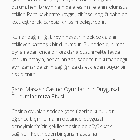
durum, hem bireyin hem de ailesinin refahını olumsuz
etkiler. Para kaybetme kaygısı, zihinsel sağlığı daha da
kötüleştirerek, çaresizlik hissini pekiştirebilir.
Kumar bağımlılığı, bireyin hayatının pek çok alanını
etkileyen karmaşık bir durumdur. Bu nedenle, kumar
oynamadan önce bir kez daha düşünmekte fayda
var. Unutmayın, her atılan zar, sadece bir kumar değil;
aynı zamanda zihin sağlığınıza da etki eden büyük bir
risk olabilir.
Şans Masası: Casino Oyunlarının Duygusal
Durumlarımıza Etkisi
Casino oyunları sadece şans üzerine kurulu bir
eğlence biçimi olmanın ötesinde, duygusal
deneyimlerimizin şekillenmesine de büyük katkı
sağlıyor. Peki, neden bir şans masasına