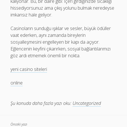
kalıyorlar. Bu, bir daire gibi: İçeri girdiğinizde sıcaklığı
hissediyorsunuz ama çıkış yolunu bulmak neredeyse
imkansız hale geliyor.
Casinoların sunduğu ışıklar ve sesler, büyük ödüller
vaat ederken, aynı zamanda bireylerin
sosyalleşmesini engelleyen bir kapı da açıyor.
Eğlencenin keyfini çıkarırken, sosyal bağlantılarımızı
göz ardı etmemek önemli bir nokta.
yeni casino siteleri
online
Şu konuda daha fazla yazı oku:
Uncategorized
Önceki yazı