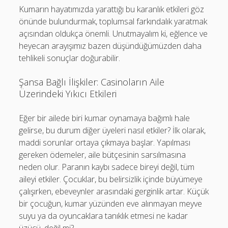
Kumarın hayatımızda yarattığı bu karanlık etkileri göz
önünde bulundurmak, toplumsal farkındalık yaratmak
açısından oldukça önemli. Unutmayalım ki, eğlence ve
heyecan arayışımız bazen düşündüğümüzden daha
tehlikeli sonuçlar doğurabilir.
Şansa Bağlı İlişkiler: Casinoların Aile
Üzerindeki Yıkıcı Etkileri
Eğer bir ailede biri kumar oynamaya bağımlı hale
gelirse, bu durum diğer üyeleri nasıl etkiler? İlk olarak,
maddi sorunlar ortaya çıkmaya başlar. Yapılması
gereken ödemeler, aile bütçesinin sarsılmasına
neden olur. Paranın kaybı sadece bireyi değil, tüm
aileyi etkiler. Çocuklar, bu belirsizlik içinde büyümeye
çalışırken, ebeveynler arasındaki gerginlik artar. Küçük
bir çocuğun, kumar yüzünden eve alınmayan meyve
suyu ya da oyuncaklara tanıklık etmesi ne kadar