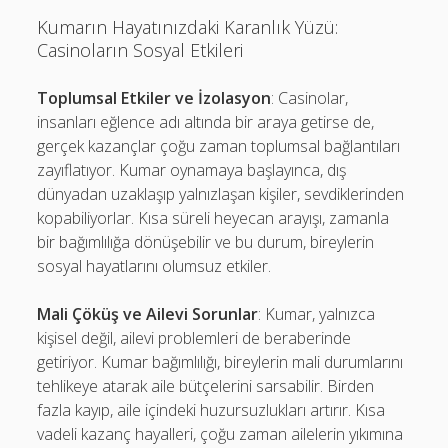
Kumarın Hayatınızdaki Karanlık Yüzü:
Casinoların Sosyal Etkileri
Toplumsal Etkiler ve İzolasyon
: Casinolar,
insanları eğlence adı altında bir araya getirse de,
gerçek kazançlar çoğu zaman toplumsal bağlantıları
zayıflatıyor. Kumar oynamaya başlayınca, dış
dünyadan uzaklaşıp yalnızlaşan kişiler, sevdiklerinden
kopabiliyorlar. Kısa süreli heyecan arayışı, zamanla
bir bağımlılığa dönüşebilir ve bu durum, bireylerin
sosyal hayatlarını olumsuz etkiler.
Mali Çöküş ve Ailevi Sorunlar
: Kumar, yalnızca
kişisel değil, ailevi problemleri de beraberinde
getiriyor. Kumar bağımlılığı, bireylerin mali durumlarını
tehlikeye atarak aile bütçelerini sarsabilir. Birden
fazla kayıp, aile içindeki huzursuzlukları artırır. Kısa
vadeli kazanç hayalleri, çoğu zaman ailelerin yıkımına