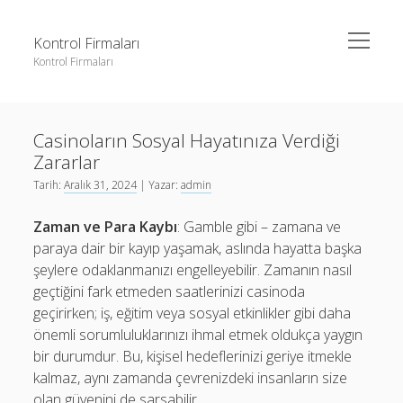
menüyü
Kontrol Firmaları
aç
Kontrol Firmaları
Yan
Ara
Menü
3 milyon takipçi ne kadar para alıyor
Ara
Casinoların Sosyal Hayatınıza Verdiği
Liste
Zararlar
Sayfa Listesi
3 milyon takipçi ne kadar para alıyor
Tarih:
Aralık 31, 2024
| Yazar:
admin
Şifresiz Facebook Beğeni Yükseltme
Liste
Zaman ve Para Kaybı
: Gamble gibi – zamana ve
Youtube Dislike Arttırma Parasız
Sayfa Listesi
paraya dair bir kayıp yaşamak, aslında hayatta başka
şeylere odaklanmanızı engelleyebilir. Zamanın nasıl
Şifresiz Facebook Beğeni Yükseltme
geçtiğini fark etmeden saatlerinizi casinoda
Youtube Dislike Arttırma Parasız
geçirirken; iş, eğitim veya sosyal etkinlikler gibi daha
önemli sorumluluklarınızı ihmal etmek oldukça yaygın
bir durumdur. Bu, kişisel hedeflerinizi geriye itmekle
kalmaz, aynı zamanda çevrenizdeki insanların size
olan güvenini de sarsabilir.