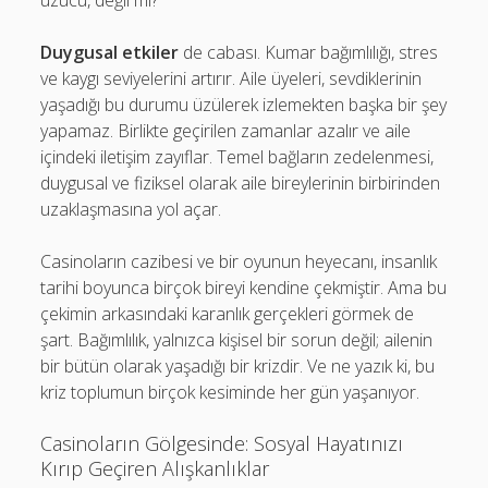
üzücü, değil mi?
Duygusal etkiler
de cabası. Kumar bağımlılığı, stres
ve kaygı seviyelerini artırır. Aile üyeleri, sevdiklerinin
yaşadığı bu durumu üzülerek izlemekten başka bir şey
yapamaz. Birlikte geçirilen zamanlar azalır ve aile
içindeki iletişim zayıflar. Temel bağların zedelenmesi,
duygusal ve fiziksel olarak aile bireylerinin birbirinden
uzaklaşmasına yol açar.
Casinoların cazibesi ve bir oyunun heyecanı, insanlık
tarihi boyunca birçok bireyi kendine çekmiştir. Ama bu
çekimin arkasındaki karanlık gerçekleri görmek de
şart. Bağımlılık, yalnızca kişisel bir sorun değil; ailenin
bir bütün olarak yaşadığı bir krizdir. Ve ne yazık ki, bu
kriz toplumun birçok kesiminde her gün yaşanıyor.
Casinoların Gölgesinde: Sosyal Hayatınızı
Kırıp Geçiren Alışkanlıklar