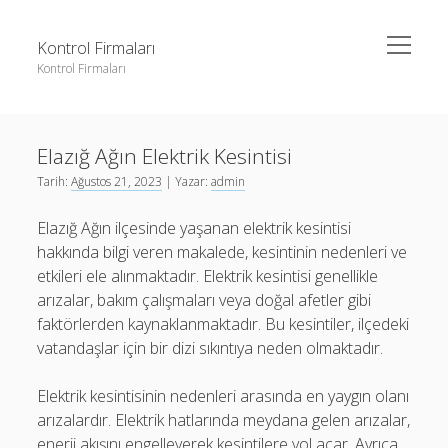
menüyü
Kontrol Firmaları
aç
Kontrol Firmaları
Yan
Ara
Menü
3 milyon takipçi ne kadar para alıyor
Ara
Elazığ Ağın Elektrik Kesintisi
Liste
Tarih:
Ağustos 21, 2023
| Yazar:
admin
Sayfa Listesi
3 milyon takipçi ne kadar para alıyor
Elazığ Ağın ilçesinde yaşanan elektrik kesintisi
Şifresiz Facebook Beğeni Yükseltme
Liste
hakkında bilgi veren makalede, kesintinin nedenleri ve
Youtube Dislike Arttırma Parasız
Sayfa Listesi
etkileri ele alınmaktadır. Elektrik kesintisi genellikle
arızalar, bakım çalışmaları veya doğal afetler gibi
Şifresiz Facebook Beğeni Yükseltme
faktörlerden kaynaklanmaktadır. Bu kesintiler, ilçedeki
Youtube Dislike Arttırma Parasız
vatandaşlar için bir dizi sıkıntıya neden olmaktadır.
Elektrik kesintisinin nedenleri arasında en yaygın olanı
arızalardır. Elektrik hatlarında meydana gelen arızalar,
enerji akışını engelleyerek kesintilere yol açar. Ayrıca,