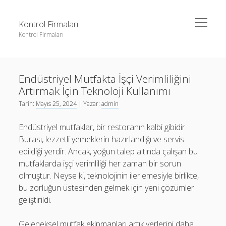
menüyü
Kontrol Firmaları
aç
Kontrol Firmaları
Yan
Ara
Menü
3 milyon takipçi ne kadar para alıyor
Ara
Endüstriyel Mutfakta İşçi Verimliliğini
Liste
Artırmak İçin Teknoloji Kullanımı
Sayfa Listesi
3 milyon takipçi ne kadar para alıyor
Tarih:
Mayıs 25, 2024
| Yazar:
admin
Şifresiz Facebook Beğeni Yükseltme
Liste
Endüstriyel mutfaklar, bir restoranın kalbi gibidir.
Youtube Dislike Arttırma Parasız
Sayfa Listesi
Burası, lezzetli yemeklerin hazırlandığı ve servis
edildiği yerdir. Ancak, yoğun talep altında çalışan bu
Şifresiz Facebook Beğeni Yükseltme
mutfaklarda işçi verimliliği her zaman bir sorun
Youtube Dislike Arttırma Parasız
olmuştur. Neyse ki, teknolojinin ilerlemesiyle birlikte,
bu zorluğun üstesinden gelmek için yeni çözümler
geliştirildi.
Geleneksel mutfak ekipmanları artık yerlerini daha