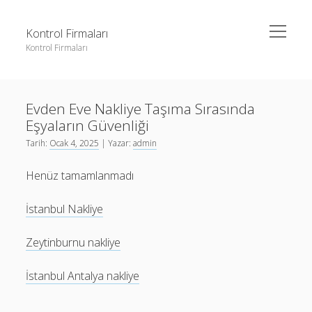
menüyü
Kontrol Firmaları
aç
Kontrol Firmaları
Yan
Ara
Menü
3 milyon takipçi ne kadar para alıyor
Ara
Evden Eve Nakliye Taşıma Sırasında
Liste
Eşyaların Güvenliği
Sayfa Listesi
3 milyon takipçi ne kadar para alıyor
Tarih:
Ocak 4, 2025
| Yazar:
admin
Şifresiz Facebook Beğeni Yükseltme
Liste
Henüz tamamlanmadı
Youtube Dislike Arttırma Parasız
Sayfa Listesi
İstanbul Nakliye
Şifresiz Facebook Beğeni Yükseltme
Youtube Dislike Arttırma Parasız
Zeytinburnu nakliye
İstanbul Antalya nakliye