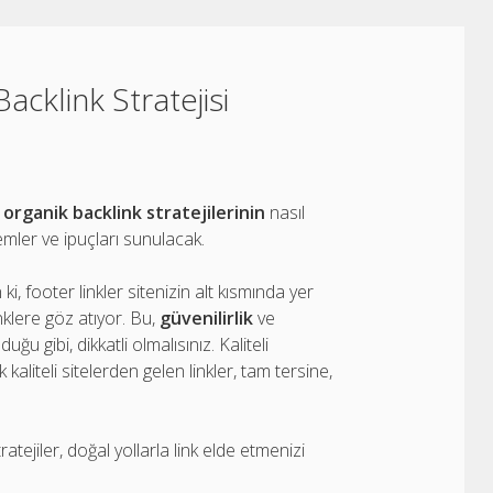
acklink Stratejisi
e
organik backlink stratejilerinin
nasıl
emler ve ipuçları sunulacak.
, footer linkler sitenizin alt kısmında yer
inklere göz atıyor. Bu,
güvenilirlik
ve
u gibi, dikkatli olmalısınız. Kaliteli
kaliteli sitelerden gelen linkler, tam tersine,
atejiler, doğal yollarla link elde etmenizi