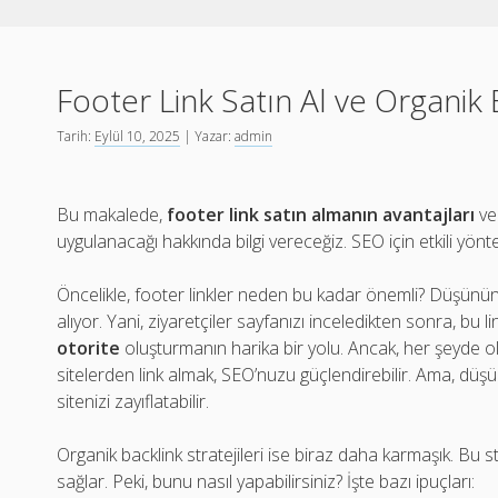
Footer Link Satın Al ve Organik B
Tarih:
Eylül 10, 2025
| Yazar:
admin
Bu makalede,
footer link satın almanın avantajları
v
uygulanacağı hakkında bilgi vereceğiz. SEO için etkili yönt
Öncelikle, footer linkler neden bu kadar önemli? Düşünün ki
alıyor. Yani, ziyaretçiler sayfanızı inceledikten sonra, bu l
otorite
oluşturmanın harika bir yolu. Ancak, her şeyde olduğ
sitelerden link almak, SEO’nuzu güçlendirebilir. Ama, düşük 
sitenizi zayıflatabilir.
Organik backlink stratejileri ise biraz daha karmaşık. Bu str
sağlar. Peki, bunu nasıl yapabilirsiniz? İşte bazı ipuçları: