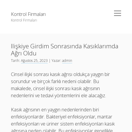
menüyü
Kontrol Firmaları
aç
Kontrol Firmaları
Yan
Ara
Menü
3 milyon takipçi ne kadar para alıyor
Ara
Ilişkiye Girdim Sonrasında Kasıklarımda
Liste
Ağrı Oldu
Sayfa Listesi
3 milyon takipçi ne kadar para alıyor
Tarih:
Ağustos 25, 2023
| Yazar:
admin
Şifresiz Facebook Beğeni Yükseltme
Liste
Cinsel ilişki sonrası kasık ağrısı oldukça yaygın bir
Youtube Dislike Arttırma Parasız
Sayfa Listesi
sorundur ve birçok farklı nedeni olabilir. Bu
makalede, cinsel ilişki sonrası kasık ağrısının
Şifresiz Facebook Beğeni Yükseltme
nedenlerini ve tedavi yöntemlerini ele alacağız.
Youtube Dislike Arttırma Parasız
Kasık ağrısının en yaygın nedenlerinden biri
enfeksiyonlardır. Bakteriyel enfeksiyonlar, mantar
enfeksiyonları ve üriner sistem enfeksiyonları kasık
ağrısına neden olabilir. Bu enfeksiyonlar genellikle