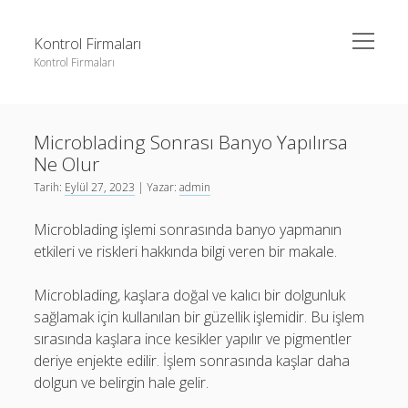
menüyü
Kontrol Firmaları
aç
Kontrol Firmaları
Yan
Ara
Menü
3 milyon takipçi ne kadar para alıyor
Ara
Microblading Sonrası Banyo Yapılırsa
Liste
Ne Olur
Sayfa Listesi
3 milyon takipçi ne kadar para alıyor
Tarih:
Eylül 27, 2023
| Yazar:
admin
Şifresiz Facebook Beğeni Yükseltme
Liste
Microblading işlemi sonrasında banyo yapmanın
Youtube Dislike Arttırma Parasız
Sayfa Listesi
etkileri ve riskleri hakkında bilgi veren bir makale.
Şifresiz Facebook Beğeni Yükseltme
Microblading, kaşlara doğal ve kalıcı bir dolgunluk
Youtube Dislike Arttırma Parasız
sağlamak için kullanılan bir güzellik işlemidir. Bu işlem
sırasında kaşlara ince kesikler yapılır ve pigmentler
deriye enjekte edilir. İşlem sonrasında kaşlar daha
dolgun ve belirgin hale gelir.