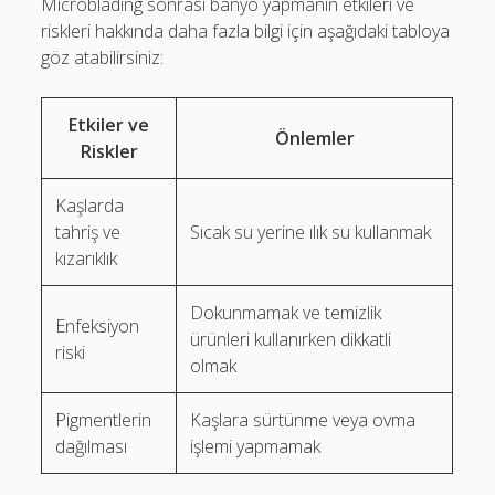
Microblading sonrası banyo yapmanın etkileri ve
riskleri hakkında daha fazla bilgi için aşağıdaki tabloya
göz atabilirsiniz:
Etkiler ve
Önlemler
Riskler
Kaşlarda
tahriş ve
Sıcak su yerine ılık su kullanmak
kızarıklık
Dokunmamak ve temizlik
Enfeksiyon
ürünleri kullanırken dikkatli
riski
olmak
Pigmentlerin
Kaşlara sürtünme veya ovma
dağılması
işlemi yapmamak