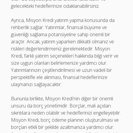
gelecekteki hedeflerinize odaklanabilirsiniz.
Ayrıca, Misyon Kredi yatırım yapma konusunda da
rehberlik sağlar. Yatırımlar, finansal büyüme ve
güvenliği sağlama potansiyeline sahip önemli bir
araçtır. Ancak, yatırım yaparken dikkatli olmanız ve
riskleri değerlendirmeniz gerekmektedir. Misyon
Kredi, farklı yatırım seçenekleri hakkında bilgi verir ve
size uygun olanları belirlemenize yardımcı olur.
Yatırımlarınızın çeşitlendirilmesi ve uzun vadeli bir
perspektifle ele alınması, finansal hedeflerinize
ulaşmanızı sağlayacaktır.
Bununla birlikte, Misyon Kredi'nin diğer bir önemli
unsuru da borç yönetimidir. Borçlar, mali açıdan
sıkıntılara neden olabilir ve hedeflerinizi engelleyebilir.
Misyon Kredi, borç ödeme planının oluşturulması ve
borçları etkili bir şekilde azaltmanıza yardımcı olur.