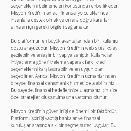
seçeneklerini belirlemeleri konusunda rehberlik eder.
Misyon Kredi'nin amacı, finansal yolculuklarında
insanlara destek olmak ve onlara doğru kararlar
almaları için gerekli bilgileri sağlamaktır.
Bu platformun en büyük avantajlarından biri, kullanıcı
dostu arayüzüdür. Misyon Kredi'nin web sitesi kolay
gezilebilir ve anlaşılır bir yapıya sahiptir. Kullanıcılar,
ihtiyaçlarına göre filtreleme yaparak farklı kredi
seçeneklerini karşılaştırabilir ve en uygun olanı
seçebilirler. Ayrıca, Misyon Kredi'nin uzmanlarından
bireysel finansal danışmanlık hizmeti de alabilirsiniz.
Bu sayede, finansal hedeflerinize ulaşmanız için size
özel stratejiler oluşturulmasına yardımcı olunur.
Misyon Kredi'nin güvenilirliği de önemli bir faktördür.
Platform, işbirliği yaptığı bankalar ve finansal
kuruluşlar arasında sıkı bir seçme süreci uygular. Bu