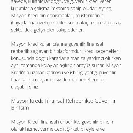
sayede, kullanıcılar doğru ve güvenilir kredi veren
kurumlarla çalışma imkanına sahip olurlar. Ayrıca,
Misyon Kredi'nin danışmanları, müşterilerinin
ihtiyaçlarına özel çözümler sunmak için sürekli olarak
sektördeki gelişmeleri takip ederler.
Misyon Kredi kullanıcılarına güvenilir finansal
rehberlik sağlayan bir platformdur. Kredi seçenekleri
konusunda doğru kararlar almanıza yardımcı olurken
aynı zamanda kolay anlaşılır bir arayüz sunar. Misyon
Kredi'nin uzman kadrosu ve işbirliği yaptığı güvenilir
finansal kuruluşlar ile siz de mali hedeflerinize
ulaşabilirsiniz.
Misyon Kredi: Finansal Rehberlikte Güvenilir
Bir İsim
Misyon Kredi, finansal rehberlikte güvenilir bir isim
olarak hizmet vermektedir. Şirket, bireylere ve