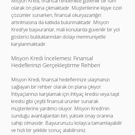
Misyon Kredi, finansal rehberlikte güvenilir bir isim
olarak ön plana çıkmaktadır. Müşterilerine kişiye özel
çözümler sunarken, finansal okuryazarlığın
artırılmasına da katkıda bulunmaktadır. Misyon
Kredi'ye başvuranlar, mali konularda güvenilir bir yol
gösterici bulduklarından dolayı memnuniyetle
karşılanmaktadır.
Misyon Kredi İncelemesi: Finansal
Hedeflerinizi Gerçekleştirme Rehberi
Misyon Kredi, finansal hedeflerinize ulaşmanızı
sağlayan bir rehber olarak ön plana çıkıyor.
İhtiyaçlarınızı karşılamak için ihtiyaç kredisi veya taşıt
kredisi gibi çeşitli finansal ürünler sunarak
müşterilerine yardımcı oluyor. Misyon Kredi'nin
sunduğu avantajlardan biri, yüksek onay oranına
sahip olmasıdır. Başvurunuzu kolayca tamamlayabilir
ve hızlı bir şekilde sonuç alabilirsiniz.