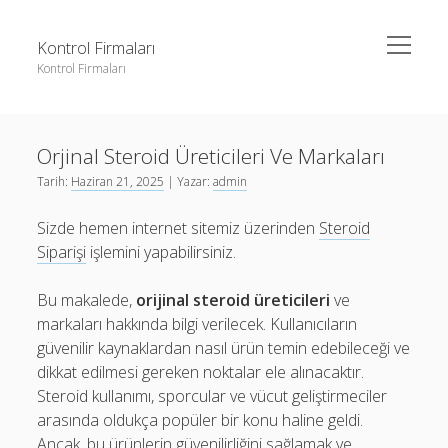
menüyü
Kontrol Firmaları
aç
Kontrol Firmaları
Yan
Ara
Menü
3 milyon takipçi ne kadar para alıyor
Ara
Orjinal Steroid Üreticileri Ve Markaları
Liste
Tarih:
Haziran 21, 2025
| Yazar:
admin
Sayfa Listesi
3 milyon takipçi ne kadar para alıyor
Sizde hemen internet sitemiz üzerinden
Steroid
Şifresiz Facebook Beğeni Yükseltme
Liste
Siparişi
işlemini yapabilirsiniz.
Youtube Dislike Arttırma Parasız
Sayfa Listesi
Bu makalede,
orijinal steroid üreticileri
ve
Şifresiz Facebook Beğeni Yükseltme
markaları hakkında bilgi verilecek. Kullanıcıların
Youtube Dislike Arttırma Parasız
güvenilir kaynaklardan nasıl ürün temin edebileceği ve
dikkat edilmesi gereken noktalar ele alınacaktır.
Steroid kullanımı, sporcular ve vücut geliştirmeciler
arasında oldukça popüler bir konu haline geldi.
Ancak, bu ürünlerin güvenilirliğini sağlamak ve