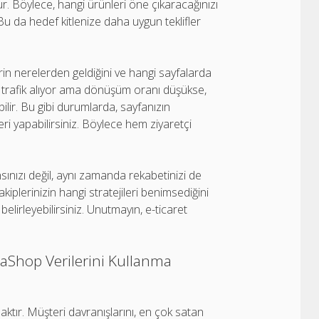
ur. Böylece, hangi ürünleri öne çıkaracağınızı
 Bu da hedef kitlenize daha uygun teklifler
erin nerelerden geldiğini ve hangi sayfalarda
ek trafik alıyor ama dönüşüm oranı düşükse,
bilir. Bu gibi durumlarda, sayfanızın
leri yapabilirsiniz. Böylece hem ziyaretçi
sınızı değil, aynı zamanda rekabetinizi de
kiplerinizin hangi stratejileri benimsediğini
 belirleyebilirsiniz. Unutmayın, e-ticaret
staShop Verilerini Kullanma
aktır. Müşteri davranışlarını, en çok satan