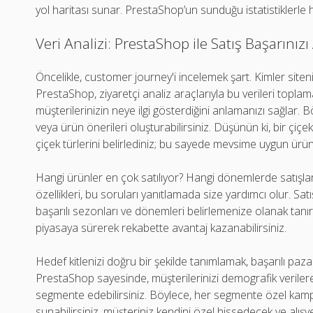
yol haritası sunar. PrestaShop’un sunduğu istatistiklerle 
Veri Analizi: PrestaShop ile Satış Başarını
Öncelikle, customer journey'i incelemek şart. Kimler siteni
PrestaShop, ziyaretçi analiz araçlarıyla bu verileri toplama
müşterilerinizin neye ilgi gösterdiğini anlamanızı sağlar
veya ürün önerileri oluşturabilirsiniz. Düşünün ki, bir çiçe
çiçek türlerini belirlediniz; bu sayede mevsime uygun ürünle
Hangi ürünler en çok satılıyor? Hangi dönemlerde satışl
özellikleri, bu soruları yanıtlamada size yardımcı olur. Satı
başarılı sezonları ve dönemleri belirlemenize olanak tanır
piyasaya sürerek rekabette avantaj kazanabilirsiniz.
Hedef kitlenizi doğru bir şekilde tanımlamak, başarılı pazar
PrestaShop sayesinde, müşterilerinizi demografik verilere 
segmente edebilirsiniz. Böylece, her segmente özel kampan
sunabilirsiniz. müşteriniz kendini özel hissedecek ve alışve