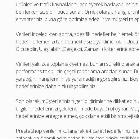
ürünleri ve trafik kaynaklarını inceleyerek başlayabilirsiniz.
belirlerken size bir ipucu sunar. Örnek olarak, hangi ürü
envanterinizi buna göre optimize edebilir ve müşteri taleple
Verileri inceledikten sonra, spesifik hedefler belirlemek ön
hedef, ilerlemenizi takip etmekte size yardımcı olur. Unut
Ölçülebilir, Ulaşılabilir, Gerçekçi, Zamanlı) kriterlerine gör
Verileri yalnızca toplamak yetmez; bunları sürekli olarak
performans takibi için çeşitli raporlama araçları sunar. Bu
yaradığını, hangilerinin işe yaramadığını görebilirsiniz. Bö
hedeflerinize daha hızlı ulaşabilirsiniz.
Son olarak, müşterilerinizin geri bildirimlerine dikkat edin
bilgiler, hedeflerinizi şekillendirmede büyük rol oynar. Müşt
hedeflerinize entegre etmek, çok daha etkili bir strateji o
PrestaShop verilerini kullanarak e-ticaret hedeflerinizi bel
atılacak en önemli adımlardan biridir. Verilerinizi etkili bir