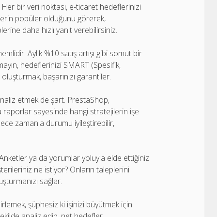
 Her bir veri noktası, e-ticaret hedeflerinizi
nlerin popüler olduğunu görerek,
rine daha hızlı yanıt verebilirsiniz.
emlidir. Aylık %10 satış artışı gibi somut bir
mayın, hedeflerinizi SMART (Spesifik,
e oluşturmak, başarınızı garantiler.
 analiz etmek de şart. PrestaShop,
 raporlar sayesinde hangi stratejilerin işe
ylece zamanla durumu iyileştirebilir,
. Anketler ya da yorumlar yoluyla elde ettiğiniz
erileriniz ne istiyor? Onların taleplerini
luşturmanızı sağlar.
irlemek, şüphesiz ki işinizi büyütmek için
 şekilde analiz edip, net hedefler