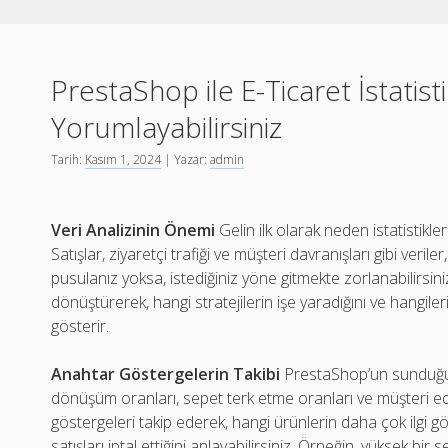
PrestaShop ile E-Ticaret İstatisti
Yorumlayabilirsiniz
Tarih:
Kasım 1, 2024
| Yazar:
admin
Veri Analizinin Önemi
Gelin ilk olarak neden istatistikl
Satışlar, ziyaretçi trafiği ve müşteri davranışları gibi verile
pusulanız yoksa, istediğiniz yöne gitmekte zorlanabilirsini
dönüştürerek, hangi stratejilerin işe yaradığını ve hangile
gösterir.
Anahtar Göstergelerin Takibi
PrestaShop’un sunduğu a
dönüşüm oranları, sepet terk etme oranları ve müşteri edi
göstergeleri takip ederek, hangi ürünlerin daha çok ilgi
satışları iptal ettiğini anlayabilirsiniz. Örneğin, yüksek bir