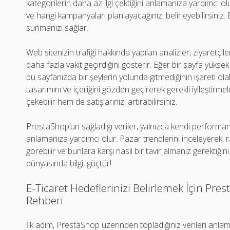
kategorilerin daha az ilgi çektiğini anlamanıza yardımcı ol
ve hangi kampanyaları planlayacağınızı belirleyebilirsiniz.
sunmanızı sağlar.
Web sitenizin trafiği hakkında yapılan analizler, ziyaretçil
daha fazla vakit geçirdiğini gösterir. Eğer bir sayfa yüks
bu sayfanızda bir şeylerin yolunda gitmediğinin işareti ola
tasarımını ve içeriğini gözden geçirerek gerekli iyileştirme
çekebilir hem de satışlarınızı artırabilirsiniz.
PrestaShop’un sağladığı veriler, yalnızca kendi performan
anlamanıza yardımcı olur. Pazar trendlerini inceleyerek, ra
görebilir ve bunlara karşı nasıl bir tavır almanız gerektiğini
dünyasında bilgi, güçtür!
E-Ticaret Hedeflerinizi Belirlemek İçin Pre
Rehberi
İlk adım, PrestaShop üzerinden topladığınız verileri anlam