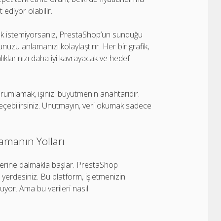
 ediyor olabilir.
k istemiyorsanız, PrestaShop’un sunduğu
unuzu anlamanızı kolaylaştırır. Her bir grafik,
lıklarınızı daha iyi kavrayacak ve hedef
e yorumlamak, işinizi büyütmenin anahtarıdır.
geçebilirsiniz. Unutmayın, veri okumak sadece
lamanın Yolları
klerine dalmakla başlar. PrestaShop
ru yerdesiniz. Bu platform, işletmenizin
yor. Ama bu verileri nasıl