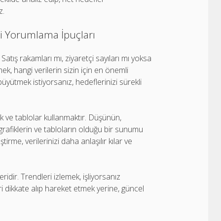
z.
izi Yorumlama İpuçları
 Satış rakamları mı, ziyaretçi sayıları mı yoksa
ek, hangi verilerin sizin için en önemli
üyütmek istiyorsanız, hedeflerinizi sürekli
afik ve tablolar kullanmaktır. Düşünün,
grafiklerin ve tabloların olduğu bir sunumu
irme, verilerinizi daha anlaşılır kılar ve
 veridir. Trendleri izlemek, işliyorsanız
ri dikkate alıp hareket etmek yerine, güncel