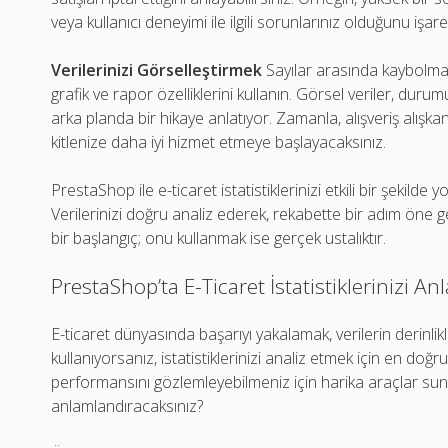
veya kullanıcı deneyimi ile ilgili sorunlarınız olduğunu işaret
Verilerinizi Görselleştirmek
Sayılar arasında kaybolma
grafik ve rapor özelliklerini kullanın. Görsel veriler, durum
arka planda bir hikaye anlatıyor. Zamanla, alışveriş alışkan
kitlenize daha iyi hizmet etmeye başlayacaksınız.
PrestaShop ile e-ticaret istatistiklerinizi etkili bir şekild
Verilerinizi doğru analiz ederek, rekabette bir adım öne 
bir başlangıç; onu kullanmak ise gerçek ustalıktır.
PrestaShop’ta E-Ticaret İstatistiklerinizi An
E-ticaret dünyasında başarıyı yakalamak, verilerin derinli
kullanıyorsanız, istatistiklerinizi analiz etmek için en doğ
performansını gözlemleyebilmeniz için harika araçlar sunu
anlamlandıracaksınız?