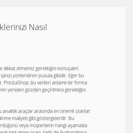
klerinizi Nasıl
ere dikkat etmemiz gerektiğini konuşalım.
r, işinizi yönlendiren pusula gibidir. Eğer bu
z. PrestaShop, bu verileri anlamlı bir forma
rinin yeniden gözden geçirilmesi gerektiğini
nalitik araçlar arasında en önemli olanlar:
nme maliyeti gibi göstergelerdir. Bu
 gördüğünü veya müşterilerin hangi aşamada
 sepet terk etme oranı, belki de fiyatlandırma