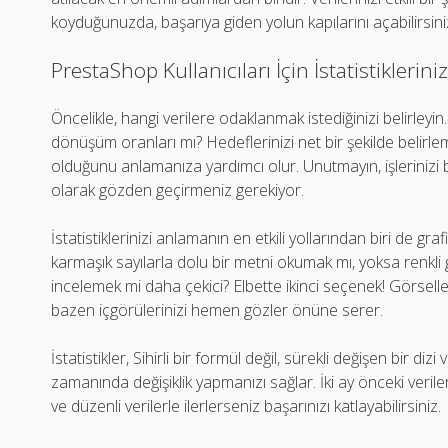
koyduğunuzda, başarıya giden yolun kapılarını açabilirsini
PrestaShop Kullanıcıları İçin İstatistiklerin
Öncelikle, hangi verilere odaklanmak istediğinizi belirleyin.
dönüşüm oranları mı? Hedeflerinizi net bir şekilde belirlem
olduğunu anlamanıza yardımcı olur. Unutmayın, işlerinizi b
olarak gözden geçirmeniz gerekiyor.
İstatistiklerinizi anlamanın en etkili yollarından biri de gr
karmaşık sayılarla dolu bir metni okumak mı, yoksa renkli 
incelemek mi daha çekici? Elbette ikinci seçenek! Görselleşt
bazen içgörülerinizi hemen gözler önüne serer.
İstatistikler, Sihirli bir formül değil, sürekli değişen bir dizi
zamanında değişiklik yapmanızı sağlar. İki ay önceki verile
ve düzenli verilerle ilerlerseniz başarınızı katlayabilirsiniz.