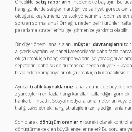
Öncelikle,
satış raporlarını
incelemekle başlayın. Burada,
hangi günlerde satışların arttığını ve sarfiyatı göreceksiniz
olduğunu keşfetmenizi ve stok yönetiminizi optimize etmen
soruları sormalısınız? Örneğin, neden belirli ürünler hafta
pazarlama stratejilerinizi geliştirmenize yardımcı olabilir.
Bir diğer önemli analiz alanı,
müşteri davranışlarınız
dır
alışveriş yaptığını ve hangi kategorilerde daha fazla harca
oluşturmak için hangi kampanyaların işe yaradığını anlama
sepetlerini daha sık doldurmasına neden oluyor? Burada, ve
hitap eden kampanyalar oluşturmak için kullanabilirsiniz.
Ayrıca,
trafik kaynaklarınızı
analiz etmek de büyük önem
ziyaretçilerin en fazla hangi kanalları kullandığını görme
harika bir fırsattır. Sosyal medya, arama motorları veya
trafiği takip etmek, hangi stratejilerinizin işlediğini anlama
Son olarak,
dönüşüm oranlarını
sürekli olarak kontrol ed
dönüştürmekteki en büyük engeller neler? Bu sorulara yanıt 