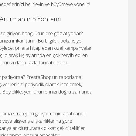
hedeflerinizi belirleyin ve büyümeye yönelin!
zı Artırmanın 5 Yöntemi
ze giriyor, hangi ürünlere göz atıyorlar?
nıza imkan tanır. Bu bilgiler, potansiyel
. Böylece, onlara hitap eden özel kampanyalar
kçi olarak kış aylarında en çok tercih edilen
rinizi daha fazla tanıtabilirsiniz.
ar patlıyorsa? PrestaShop’un raporlama
ş verilerinizi periyodik olarak incelemek,
. Böylelikle, yeni ürünlerinizi doğru zamanda
lama stratejileri geliştirmenin anahtarıdır.
veya alışveriş alışkanlıklarına göre
yalar oluşturarak dikkat çekici teklifler
riş yapma olasılığı artacaktır.