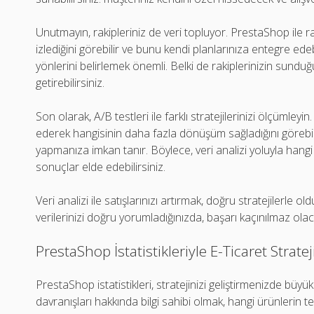
Unutmayın, rakipleriniz de veri topluyor. PrestaShop ile rak
izlediğini görebilir ve bunu kendi planlarınıza entegre edeb
yönlerini belirlemek önemli. Belki de rakiplerinizin sund
getirebilirsiniz.
Son olarak, A/B testleri ile farklı stratejilerinizi ölçümleyin
ederek hangisinin daha fazla dönüşüm sağladığını görebil
yapmanıza imkan tanır. Böylece, veri analizi yoluyla hangi
sonuçlar elde edebilirsiniz.
Veri analizi ile satışlarınızı artırmak, doğru stratejilerle ol
verilerinizi doğru yorumladığınızda, başarı kaçınılmaz olac
PrestaShop İstatistikleriyle E-Ticaret Strate
PrestaShop istatistikleri, stratejinizi geliştirmenizde büyü
davranışları hakkında bilgi sahibi olmak, hangi ürünlerin te