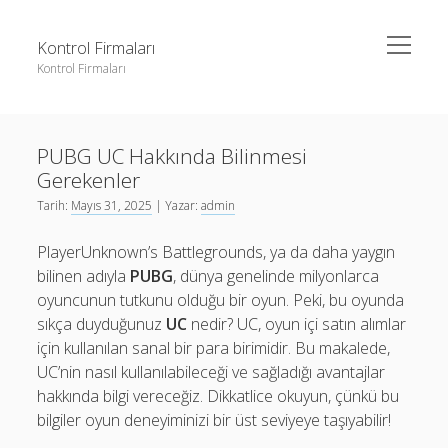
menüyü
Kontrol Firmaları
aç
Kontrol Firmaları
Yan
Ara
Menü
3 milyon takipçi ne kadar para alıyor
Ara
PUBG UC Hakkında Bilinmesi
Liste
Gerekenler
Sayfa Listesi
3 milyon takipçi ne kadar para alıyor
Tarih:
Mayıs 31, 2025
| Yazar:
admin
Şifresiz Facebook Beğeni Yükseltme
Liste
PlayerUnknown’s Battlegrounds, ya da daha yaygın
Youtube Dislike Arttırma Parasız
Sayfa Listesi
bilinen adıyla
PUBG
, dünya genelinde milyonlarca
oyuncunun tutkunu olduğu bir oyun. Peki, bu oyunda
Şifresiz Facebook Beğeni Yükseltme
sıkça duyduğunuz
UC
nedir? UC, oyun içi satın alımlar
Youtube Dislike Arttırma Parasız
için kullanılan sanal bir para birimidir. Bu makalede,
UC’nin nasıl kullanılabileceği ve sağladığı avantajlar
hakkında bilgi vereceğiz. Dikkatlice okuyun, çünkü bu
bilgiler oyun deneyiminizi bir üst seviyeye taşıyabilir!