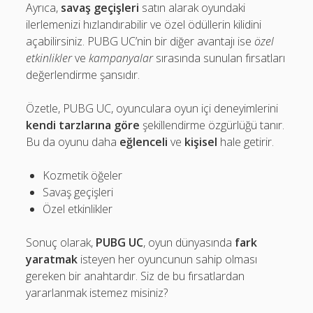
Ayrıca,
savaş geçişleri
satın alarak oyundaki
ilerlemenizi hızlandırabilir ve özel ödüllerin kilidini
açabilirsiniz. PUBG UC’nin bir diğer avantajı ise
özel
etkinlikler
ve
kampanyalar
sırasında sunulan fırsatları
değerlendirme şansıdır.
Özetle, PUBG UC, oyunculara oyun içi deneyimlerini
kendi tarzlarına göre
şekillendirme özgürlüğü tanır.
Bu da oyunu daha
eğlenceli
ve
kişisel
hale getirir.
Kozmetik öğeler
Savaş geçişleri
Özel etkinlikler
Sonuç olarak,
PUBG UC
, oyun dünyasında
fark
yaratmak
isteyen her oyuncunun sahip olması
gereken bir anahtardır. Siz de bu fırsatlardan
yararlanmak istemez misiniz?