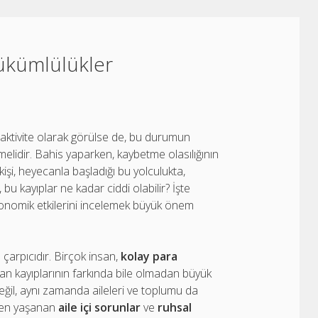
Yükümlülükler
r aktivite olarak görülse de, bu durumun
elidir. Bahis yaparken, kaybetme olasılığının
i, heyecanla başladığı bu yolculukta,
i, bu kayıplar ne kadar ciddi olabilir? İşte
konomik etkilerini incelemek büyük önem
 çarpıcıdır. Birçok insan,
kolay para
an kayıplarının farkında bile olmadan büyük
değil, aynı zamanda aileleri ve toplumu da
nden yaşanan
aile içi sorunlar
ve
ruhsal