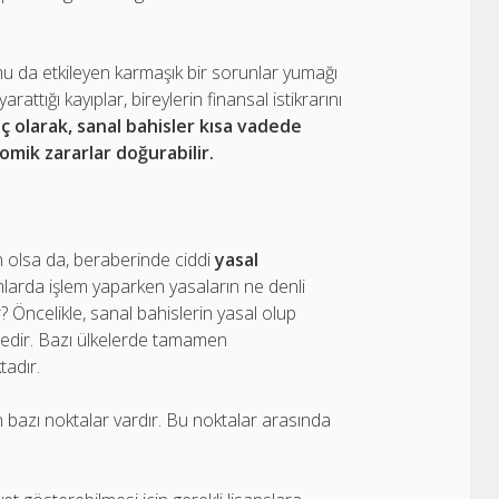
u da etkileyen karmaşık bir sorunlar yumağı
attığı kayıplar, bireylerin finansal istikrarını
ç olarak, sanal bahisler kısa vadede
mik zararlar doğurabilir.
an olsa da, beraberinde ciddi
yasal
ormlarda işlem yaparken yasaların ne denli
 Öncelikle, sanal bahislerin yasal olup
tedir. Bazı ülkelerde tamamen
tadır.
n bazı noktalar vardır. Bu noktalar arasında