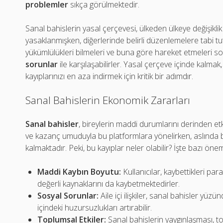
problemler
sıkça görülmektedir.
Sanal bahislerin yasal çerçevesi, ülkeden ülkeye değişik
yasaklanmışken, diğerlerinde belirli düzenlemelere tabi tut
yükümlülükleri bilmeleri ve buna göre hareket etmeleri so
sorunlar
ile karşılaşabilirler. Yasal çerçeve içinde kalma
kayıplarınızı en aza indirmek için kritik bir adımdır.
Sanal Bahislerin Ekonomik Zararları
Sanal bahisler
, bireylerin maddi durumlarını derinden etk
ve kazanç umuduyla bu platformlara yönelirken, aslında bü
kalmaktadır. Peki, bu kayıplar neler olabilir? İşte bazı önem
Maddi Kaybın Boyutu:
Kullanıcılar, kaybettikleri par
değerli kaynaklarını da kaybetmektedirler.
Sosyal Sorunlar:
Aile içi ilişkiler, sanal bahisler yüz
içindeki huzursuzlukları artırabilir.
Toplumsal Etkiler:
Sanal bahislerin yaygınlaşması, t