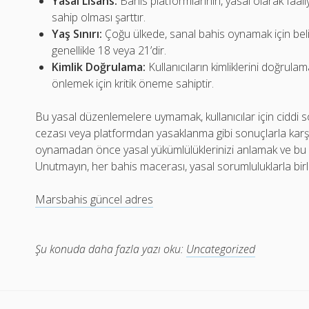
Yasal Lisans:
Bahis platformlarının, yasal olarak faaliy
sahip olması şarttır.
Yaş Sınırı:
Çoğu ülkede, sanal bahis oynamak için belirl
genellikle 18 veya 21’dir.
Kimlik Doğrulama:
Kullanıcıların kimliklerini doğrulama
önlemek için kritik öneme sahiptir.
Bu yasal düzenlemelere uymamak, kullanıcılar için ciddi s
cezası veya platformdan yasaklanma gibi sonuçlarla karş
oynamadan önce yasal yükümlülüklerinizi anlamak ve bu 
Unutmayın, her bahis macerası, yasal sorumluluklarla birlik
Marsbahis güncel adres
Şu konuda daha fazla yazı oku:
Uncategorized