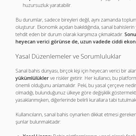
huzursuzluk yaratabilir.
Bu durumlar, sadece bireyleri değil, aynı zamanda toplum
oluşturur. Ekonomik açıdan bakıldığında, sanal bahislerin yar
tehdit eden bir durum olarak karşımıza çıkmaktadır.
Sonu
heyecan verici görünse de, uzun vadede ciddi ekono
Yasal Düzenlemeler ve Sorumluluklar
Sanal bahis dünyası, birçok kişi için heyecan verici bir al
yükümlülükler
ve riskler getirir. Her kullanıcı, bu platf
önemli olduğunu anlamalıdır. Peki, bu yasal çerçeve nedir?
olmadığı, bulunduğunuz ülkeye göre değişiklik göstermek
yasaklanmışken, diğerlerinde belirli kurallara tabi tutulmak
Kullanıcıların, sanal bahis oynarken dikkat etmesi gereke
şunlar bulunmaktadır: