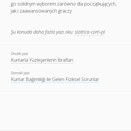
go solidnym wyborem zarówno dla początkujących,
jak i zaawansowanych graczy.
Şu konuda daha fazla yazı oku:
slottica-com-pl
Önceki yazı
Kumarla Yüzleşenlerin İtirafları
Sonraki yazı
Kumar Bağımlılığı ile Gelen Fiziksel Sorunlar