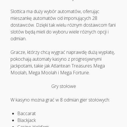
Slottica ma duży wybór automatów, oferując
mieszankę automatów od imponujących 28
dostawców. Dzięki tak wielu różnym dostawcom fani
slotów będą mieli do wyboru wiele różnych opcji i
odmian.
Gracze, którzy chcą wygrać naprawdę dużą wypłatę,
pokochają automaty kasyno z progresywnymi
jackpotami, takie jak Atlantean Treasures Mega
Moolah, Mega Moolah i Mega Fortune.
Gry stołowe
W kasyno można grać w 8 odmian gier stołowych:
Baccarat
Blackjack