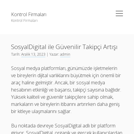
menüyü
Kontrol Firmaları
aç
Kontrol Firmaları
Yan
Ara
Menü
3 milyon takipçi ne kadar para alıyor
Ara
SosyalDigital ile Güvenilir Takipçi Artışı
Liste
Tarih:
Aralık 13, 2023
| Yazar:
admin
Sayfa Listesi
3 milyon takipçi ne kadar para alıyor
Sosyal medya platformları, günümüzde işletmelerin
Şifresiz Facebook Beğeni Yükseltme
Liste
ve bireylerin dijital varlıklarını büyütmek için önemli bir
Youtube Dislike Arttırma Parasız
Sayfa Listesi
araç haline gelmiştir. Ancak, bir sosyal medya
hesabının etkinliği ve başarısı, takipçi sayısına bağlıdır.
Şifresiz Facebook Beğeni Yükseltme
Yüksek kaliteli ve güvenilir takipçilere sahip olmak,
Youtube Dislike Arttırma Parasız
markaların ve bireylerin itibarını artırırken daha geniş
bir kitleye ulaşmalarını sağlar.
Bu noktada devreye SosyalDigital adlı bir platform
giriyor. SosyalDigital, organik ve gerçek kullanıcılardan