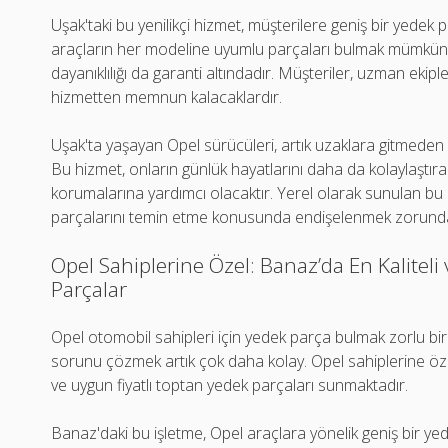
Uşak'taki bu yenilikçi hizmet, müşterilere geniş bir yede
araçların her modeline uyumlu parçaları bulmak mümkündür
dayanıklılığı da garanti altındadır. Müşteriler, uzman ekipl
hizmetten memnun kalacaklardır.
Uşak'ta yaşayan Opel sürücüleri, artık uzaklara gitmeden y
Bu hizmet, onların günlük hayatlarını daha da kolaylaştır
korumalarına yardımcı olacaktır. Yerel olarak sunulan bu
parçalarını temin etme konusunda endişelenmek zorunda
Opel Sahiplerine Özel: Banaz’da En Kaliteli
Parçalar
Opel otomobil sahipleri için yedek parça bulmak zorlu bir
sorunu çözmek artık çok daha kolay. Opel sahiplerine özel 
ve uygun fiyatlı toptan yedek parçaları sunmaktadır.
Banaz'daki bu işletme, Opel araçlara yönelik geniş bir ye