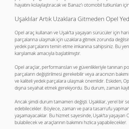
hayatını kolaylaştıracak ve Banaz'ı otomobil tutkunları için
Uşaklılar Artık Uzaklara Gitmeden Opel Yed
Opel araç kullanan ve Uşak'ta yaşayan sürücüler için hari
parçalarına ulaşmak için uzaklara gitmek zorunda değilsiniz
yedek parçalarını temin etme imkanına sahipsiniz. Bu yenili
karşılamak amacıyla başlatılmıştır.
Opel araçlar, performansları ve güvenlikleriyle tanınan 
parçaların değiştirilmesi gerekebilir veya aracınızın bakım
ve kaliteli yedek parçalara ulaşmak önemlidir. Eskiden, Op
dışına seyahat etmek gerekiyordu. Bu durum, zaman kay
Ancak şimdi durum tamamen değişti. Uşaklılar, yerel bir 
edebilecekler. Böylece, zaman ve para tasarrufu yapmanın 
yaşamayacaklar. Bu hizmet sayesinde, Uşak'ta yaşayan Opel
bulabilecek ve araçlarının bakımını hızlıca yapabilecekler.