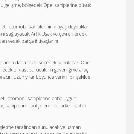
u gelişme, bölgedeki Opel sahiplerine büyük
i, otomobil sahiplerinin ihtiyaç duydukları
ni sağlayacak. Artık Uşak ve çevre illerdeki
an yedek parça ihtiyaçlarını
kunlarına daha fazla seçenek sunulacak. Opel
bilecek olması, sürücülerin güvenliği ve araç
cını uzun yıllar boyunca verimli bir şekilde
.
ti, otomobil sahiplerine daha uygun
aç sahiplerinin bütçelerini korurken kaliteli
ir işletme tarafından sunulacak ve uzman