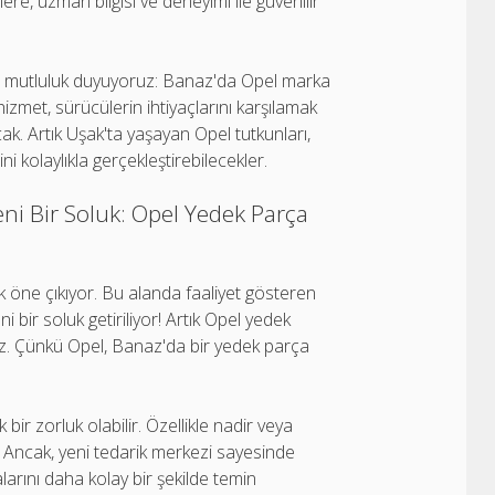
re, uzman bilgisi ve deneyimi ile güvenilir
en mutluluk duyuyoruz: Banaz'da Opel marka
izmet, sürücülerin ihtiyaçlarını karşılamak
acak. Artık Uşak'ta yaşayan Opel tutkunları,
kolaylıkla gerçekleştirebilecekler.
eni Bir Soluk: Opel Yedek Parça
k öne çıkıyor. Bu alanda faaliyet gösteren
i bir soluk getiriliyor! Artık Opel yedek
niz. Çünkü Opel, Banaz'da bir yedek parça
bir zorluk olabilir. Özellikle nadir veya
. Ancak, yeni tedarik merkezi sayesinde
arını daha kolay bir şekilde temin