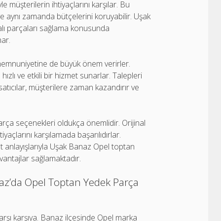
le müşterilerin ihtiyaçlarını karşılar. Bu
r ve aynı zamanda bütçelerini koruyabilir. Uşak
fikalı parçaları sağlama konusunda
nar.
memnuniyetine de büyük önem verirler.
zlı ve etkili bir hizmet sunarlar. Talepleri
satıcılar, müşterilere zaman kazandırır ve
arça seçenekleri oldukça önemlidir. Orijinal
tiyaçlarını karşılamada başarılıdırlar.
zmet anlayışlarıyla Uşak Banaz Opel toptan
vantajlar sağlamaktadır.
az’da Opel Toptan Yedek Parça
karşı karşıya. Banaz ilçesinde Opel marka