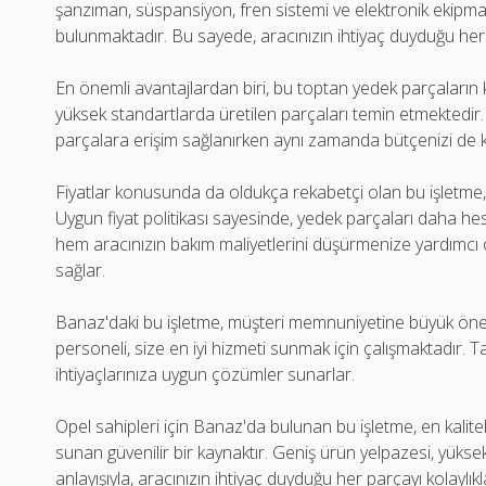
şanzıman, süspansiyon, fren sistemi ve elektronik ekipman
bulunmaktadır. Bu sayede, aracınızın ihtiyaç duyduğu herhan
En önemli avantajlardan biri, bu toptan yedek parçaların ka
yüksek standartlarda üretilen parçaları temin etmektedir. 
parçalara erişim sağlanırken aynı zamanda bütçenizi de ko
Fiyatlar konusunda da oldukça rekabetçi olan bu işletme,
Uygun fiyat politikası sayesinde, yedek parçaları daha hesa
hem aracınızın bakım maliyetlerini düşürmenize yardımcı
sağlar.
Banaz'daki bu işletme, müşteri memnuniyetine büyük öne
personeli, size en iyi hizmeti sunmak için çalışmaktadır. Tal
ihtiyaçlarınıza uygun çözümler sunarlar.
Opel sahipleri için Banaz'da bulunan bu işletme, en kalitel
sunan güvenilir bir kaynaktır. Geniş ürün yelpazesi, yüksek
anlayışıyla, aracınızın ihtiyaç duyduğu her parçayı kolaylıkl