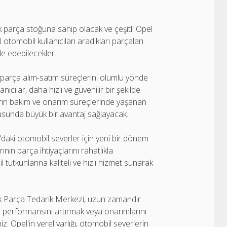
k parça stoğuna sahip olacak ve çeşitli Opel
tomobil kullanıcıları aradıkları parçaları
e edebilecekler.
parça alım-satım süreçlerini olumlu yönde
ıcılar, daha hızlı ve güvenilir bir şekilde
ların bakım ve onarım süreçlerinde yaşanan
usunda büyük bir avantaj sağlayacak.
daki otomobil severler için yeni bir dönem
ının parça ihtiyaçlarını rahatlıkla
 tutkunlarına kaliteli ve hızlı hizmet sunarak
dek Parça Tedarik Merkezi, uzun zamandır
zın performansını artırmak veya onarımlarını
. Opel'in yerel varlığı, otomobil severlerin