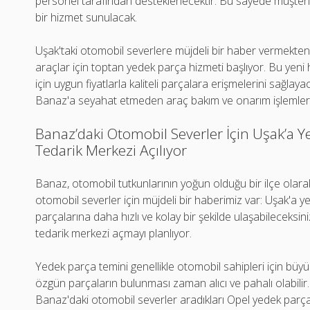
personel tarafından desteklenecektir. Bu sayede müşterile
bir hizmet sunulacak.
Uşak'taki otomobil severlere müjdeli bir haber vermekt
araçlar için toptan yedek parça hizmeti başlıyor. Bu yeni h
için uygun fiyatlarla kaliteli parçalara erişmelerini sağlay
Banaz'a seyahat etmeden araç bakım ve onarım işlemlerini 
Banaz’daki Otomobil Severler İçin Uşak’a Y
Tedarik Merkezi Açılıyor
Banaz, otomobil tutkunlarının yoğun olduğu bir ilçe olara
otomobil severler için müjdeli bir haberimiz var: Uşak'a yen
parçalarına daha hızlı ve kolay bir şekilde ulaşabileceksi
tedarik merkezi açmayı planlıyor.
Yedek parça temini genellikle otomobil sahipleri için büyük 
özgün parçaların bulunması zaman alıcı ve pahalı olabilir
Banaz'daki otomobil severler aradıkları Opel yedek parçal