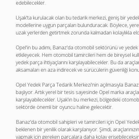
edebilecekler.
Uşak'ta kurulacak olan bu tedarik merkezi, geniş bir yede
modellerine uygun parçaları bulunduracak. Böylece, yerel o
uzak yerlerden getirtmek zorunda kalmadan kolaylıkla eld
Opel'in bu adımı, Banaz'da otomobil sektörünü ve yedek 
etkileyecek. Hem otomobil tamircileri hem de bireysel kullan
yedek parça ihtiyaçlarını karşılayabilecekler. Bu da araç
aksamaları en aza indirecek ve sürücülerin güvenliği kon
Opel Yedek Parça Tedarik Merkezi'nin açılmasıyla Banaz'
başlıyor. Artık yerel bir tesis sayesinde Opel marka araçlar
karşılayabilecekler. Uşak'ın bu merkezi, bölgedeki otomobil
sektörde önemli bir oyuncu haline gelecektir.
Banaz'da otomobil sahipleri ve tamircileri için Opel Ye
beklenen bir yenilik olarak karşılanıyor. Şimdi, araçlarını
yapmak için gereken parçalara daha kolay erişebileceksiniz