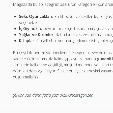
Mağazada bulabileceğiniz bazı ürün kategorileri şunlardır
Seks Oyuncakları:
Farklı boyut ve şekillerde, her yaş
seçenekler.
İç Giyim:
Cazibeyi artırmak için tasarlanmış, şık ve raha
Yağlar ve Kremler:
Rahatlama ve zevk artırma amaçlı
Kitaplar:
Cinsellik hakkında bilgi edinmek isteyenler iç
Bu çeşitlilik, her müşterinin kendine uygun bir şey bulması
sadece ürün sunmakla kalmayıp, aynı zamanda
güvenli 
Ürünlerin kalitesi ve çeşitliliği, müşteri memnuniyetini a
normları da sorgulatıyor. Siz de bu eşsiz deneyimi yaşam
düşünmelisiniz!
Şu konuda daha fazla yazı oku:
Uncategorized