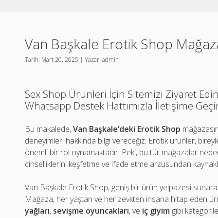
Van Başkale Erotik Shop Mağaz
Tarih:
Mart 20, 2025
| Yazar:
admin
Sex Shop Ürünleri İçin Sitemizi Ziyaret Edi
Whatsapp Destek Hattımızla İletişime Geçi
Bu makalede,
Van Başkale’deki Erotik Shop
mağazasını
deneyimleri hakkında bilgi vereceğiz. Erotik ürünler, bireyl
önemli bir rol oynamaktadır. Peki, bu tür mağazalar nede
cinselliklerini keşfetme ve ifade etme arzusundan kaynakl
Van Başkale Erotik Shop, geniş bir ürün yelpazesi sunarak 
Mağaza, her yaştan ve her zevkten insana hitap eden ürün
yağları
,
sevişme oyuncakları
, ve
iç giyim
gibi kategoriler