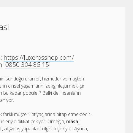
ası
n:
https://luxerosshop.com/
n:
0850 304 85 15
n sunduğu ürünler, hizmetler ve müşteri
erin cinsel yaşamlarını zenginleştirmek için
n bu kadar popüler? Belki de, insanların
anıyor.
farklı müşteri ihtiyaçlarına hitap etmektedir.
leriyle dikkat çekiyor. Örneğin,
masaj
, alışveriş yapanların ilgisini çekiyor. Ayrıca,