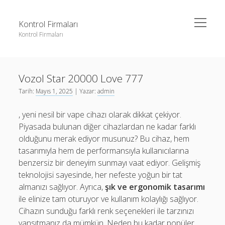
menüyü
Kontrol Firmaları
aç
Kontrol Firmaları
Yan
Ara
Menü
3 milyon takipçi ne kadar para alıyor
Ara
Vozol Star 20000 Love 777
Liste
Tarih:
Mayıs 1, 2025
| Yazar:
admin
Sayfa Listesi
3 milyon takipçi ne kadar para alıyor
, yeni nesil bir vape cihazı olarak dikkat çekiyor.
Şifresiz Facebook Beğeni Yükseltme
Liste
Piyasada bulunan diğer cihazlardan ne kadar farklı
Youtube Dislike Arttırma Parasız
Sayfa Listesi
olduğunu merak ediyor musunuz? Bu cihaz, hem
tasarımıyla hem de performansıyla kullanıcılarına
Şifresiz Facebook Beğeni Yükseltme
benzersiz bir deneyim sunmayı vaat ediyor. Gelişmiş
Youtube Dislike Arttırma Parasız
teknolojisi sayesinde, her nefeste yoğun bir tat
almanızı sağlıyor. Ayrıca,
şık ve ergonomik tasarımı
ile elinize tam oturuyor ve kullanım kolaylığı sağlıyor.
Cihazın sunduğu farklı renk seçenekleri ile tarzınızı
yansıtmanız da mümkün. Neden bu kadar popüler