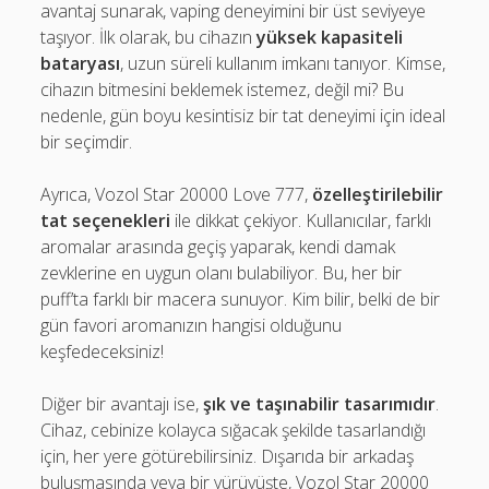
avantaj sunarak, vaping deneyimini bir üst seviyeye
taşıyor. İlk olarak, bu cihazın
yüksek kapasiteli
bataryası
, uzun süreli kullanım imkanı tanıyor. Kimse,
cihazın bitmesini beklemek istemez, değil mi? Bu
nedenle, gün boyu kesintisiz bir tat deneyimi için ideal
bir seçimdir.
Ayrıca, Vozol Star 20000 Love 777,
özelleştirilebilir
tat seçenekleri
ile dikkat çekiyor. Kullanıcılar, farklı
aromalar arasında geçiş yaparak, kendi damak
zevklerine en uygun olanı bulabiliyor. Bu, her bir
puff’ta farklı bir macera sunuyor. Kim bilir, belki de bir
gün favori aromanızın hangisi olduğunu
keşfedeceksiniz!
Diğer bir avantajı ise,
şık ve taşınabilir tasarımıdır
.
Cihaz, cebinize kolayca sığacak şekilde tasarlandığı
için, her yere götürebilirsiniz. Dışarıda bir arkadaş
buluşmasında veya bir yürüyüşte, Vozol Star 20000