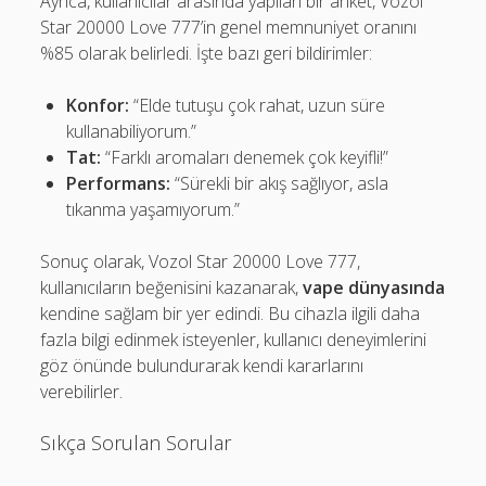
Ayrıca, kullanıcılar arasında yapılan bir anket, Vozol
Star 20000 Love 777’in genel memnuniyet oranını
%85 olarak belirledi. İşte bazı geri bildirimler:
Konfor:
“Elde tutuşu çok rahat, uzun süre
kullanabiliyorum.”
Tat:
“Farklı aromaları denemek çok keyifli!”
Performans:
“Sürekli bir akış sağlıyor, asla
tıkanma yaşamıyorum.”
Sonuç olarak, Vozol Star 20000 Love 777,
kullanıcıların beğenisini kazanarak,
vape dünyasında
kendine sağlam bir yer edindi. Bu cihazla ilgili daha
fazla bilgi edinmek isteyenler, kullanıcı deneyimlerini
göz önünde bulundurarak kendi kararlarını
verebilirler.
Sıkça Sorulan Sorular