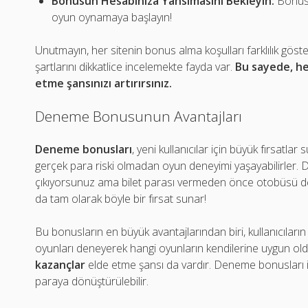
Bonusun Hesabınıza Yansımasını Bekleyin:
Bonusu
oyun oynamaya başlayın!
Unutmayın, her sitenin bonus alma koşulları farklılık göste
şartlarını dikkatlice incelemekte fayda var.
Bu sayede, h
etme şansınızı artırırsınız.
Deneme Bonusunun Avantajları
Deneme bonusları
, yeni kullanıcılar için büyük fırsatla
gerçek para riski olmadan oyun deneyimi yaşayabilirler. 
çıkıyorsunuz ama bilet parası vermeden önce otobüsü d
da tam olarak böyle bir fırsat sunar!
Bu bonusların en büyük avantajlarından biri, kullanıcıların s
oyunları deneyerek hangi oyunların kendilerine uygun old
kazançlar
elde etme şansı da vardır. Deneme bonusları il
paraya dönüştürülebilir.