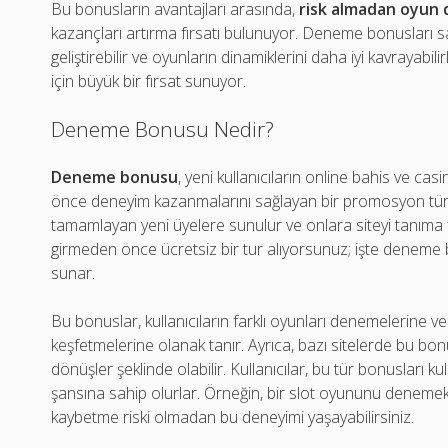
Bu bonusların avantajları arasında,
risk almadan oyun 
kazançları artırma fırsatı bulunuyor. Deneme bonusları sa
geliştirebilir ve oyunların dinamiklerini daha iyi kavrayabil
için büyük bir fırsat sunuyor.
Deneme Bonusu Nedir?
Deneme bonusu
, yeni kullanıcıların online bahis ve c
önce deneyim kazanmalarını sağlayan bir promosyon türüdü
tamamlayan yeni üyelere sunulur ve onlara siteyi tanıma fı
girmeden önce ücretsiz bir tur alıyorsunuz; işte deneme
sunar.
Bu bonuslar, kullanıcıların farklı oyunları denemelerine 
keşfetmelerine olanak tanır. Ayrıca, bazı sitelerde bu bonu
dönüşler şeklinde olabilir. Kullanıcılar, bu tür bonusları
şansına sahip olurlar. Örneğin, bir slot oyununu denem
kaybetme riski olmadan bu deneyimi yaşayabilirsiniz.