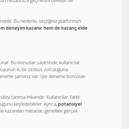
n hesabınıza geçmesini bekleyin ve
rebilir. Bu nedenle, seçtiğiniz platformun
em deneyim kazanır hem de kazanç elde
r sunar. Bu bonuslar sayesinde, kullanıcılar
Düşünün ki, bir otobüs yolculuğuna
eneme şansınız var. İşte deneme bonusları
iteyi tanıma imkanıdır. Kullanıcılar, farklı
uğunu keşfedebilirler. Ayrıca,
potansiyel
e kazanılan miktarlar, genellikle gerçek