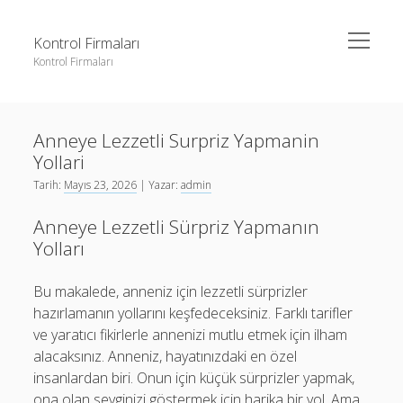
menüyü
Kontrol Firmaları
aç
Kontrol Firmaları
Yan
Ara
Menü
3 milyon takipçi ne kadar para alıyor
Ara
Anneye Lezzetli Surpriz Yapmanin
Liste
Yollari
Sayfa Listesi
3 milyon takipçi ne kadar para alıyor
Tarih:
Mayıs 23, 2026
| Yazar:
admin
Şifresiz Facebook Beğeni Yükseltme
Liste
Anneye Lezzetli Sürpriz Yapmanın
Youtube Dislike Arttırma Parasız
Sayfa Listesi
Yolları
Şifresiz Facebook Beğeni Yükseltme
Bu makalede, anneniz için lezzetli sürprizler
Youtube Dislike Arttırma Parasız
hazırlamanın yollarını keşfedeceksiniz. Farklı tarifler
ve yaratıcı fikirlerle annenizi mutlu etmek için ilham
alacaksınız. Anneniz, hayatınızdaki en özel
insanlardan biri. Onun için küçük sürprizler yapmak,
ona olan sevginizi göstermek için harika bir yol. Ama