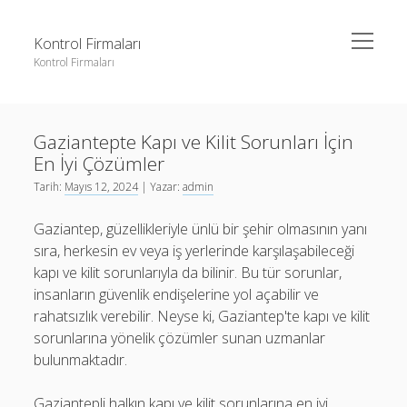
menüyü
Kontrol Firmaları
aç
Kontrol Firmaları
Yan
Ara
Menü
3 milyon takipçi ne kadar para alıyor
Ara
Gaziantepte Kapı ve Kilit Sorunları İçin
Liste
En İyi Çözümler
Sayfa Listesi
3 milyon takipçi ne kadar para alıyor
Tarih:
Mayıs 12, 2024
| Yazar:
admin
Şifresiz Facebook Beğeni Yükseltme
Liste
Gaziantep, güzellikleriyle ünlü bir şehir olmasının yanı
Youtube Dislike Arttırma Parasız
Sayfa Listesi
sıra, herkesin ev veya iş yerlerinde karşılaşabileceği
kapı ve kilit sorunlarıyla da bilinir. Bu tür sorunlar,
Şifresiz Facebook Beğeni Yükseltme
insanların güvenlik endişelerine yol açabilir ve
Youtube Dislike Arttırma Parasız
rahatsızlık verebilir. Neyse ki, Gaziantep'te kapı ve kilit
sorunlarına yönelik çözümler sunan uzmanlar
bulunmaktadır.
Gaziantepli halkın kapı ve kilit sorunlarına en iyi