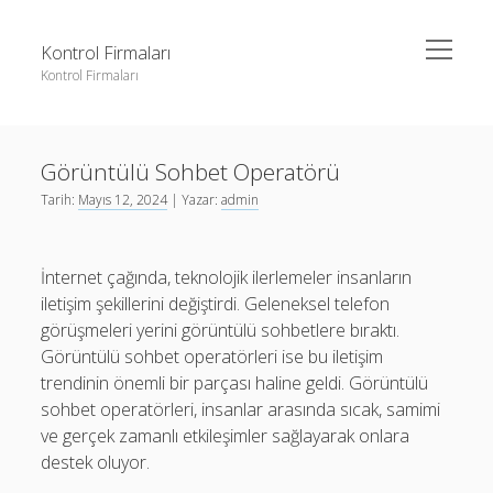
menüyü
Kontrol Firmaları
aç
Kontrol Firmaları
Yan
Ara
Menü
3 milyon takipçi ne kadar para alıyor
Ara
Görüntülü Sohbet Operatörü
Liste
Tarih:
Mayıs 12, 2024
| Yazar:
admin
Sayfa Listesi
3 milyon takipçi ne kadar para alıyor
Şifresiz Facebook Beğeni Yükseltme
Liste
İnternet çağında, teknolojik ilerlemeler insanların
Youtube Dislike Arttırma Parasız
Sayfa Listesi
iletişim şekillerini değiştirdi. Geleneksel telefon
görüşmeleri yerini görüntülü sohbetlere bıraktı.
Şifresiz Facebook Beğeni Yükseltme
Görüntülü sohbet operatörleri ise bu iletişim
Youtube Dislike Arttırma Parasız
trendinin önemli bir parçası haline geldi. Görüntülü
sohbet operatörleri, insanlar arasında sıcak, samimi
ve gerçek zamanlı etkileşimler sağlayarak onlara
destek oluyor.