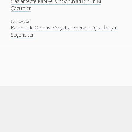
Gaziantepte Kapı ve Kilit Sorunları İçin En İyi
Çözümler
Sonraki yazı
Balıkesirde Otobüsle Seyahat Ederken Dijital İletişim
Seçenekleri
Cele Theme
by Compete Themes.