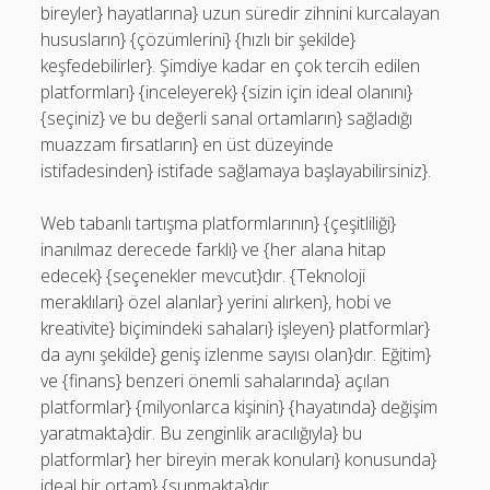
bireyler} hayatlarına} uzun süredir zihnini kurcalayan
hususların} {çözümlerini} {hızlı bir şekilde}
keşfedebilirler}. Şimdiye kadar en çok tercih edilen
platformları} {inceleyerek} {sizin için ideal olanını}
{seçiniz} ve bu değerli sanal ortamların} sağladığı
muazzam fırsatların} en üst düzeyinde
istifadesinden} istifade sağlamaya başlayabilirsiniz}.
Web tabanlı tartışma platformlarının} {çeşitliliği}
inanılmaz derecede farklı} ve {her alana hitap
edecek} {seçenekler mevcut}dır. {Teknoloji
meraklıları} özel alanlar} yerini alırken}, hobi ve
kreativite} biçimindeki sahaları} işleyen} platformlar}
da aynı şekilde} geniş izlenme sayısı olan}dır. Eğitim}
ve {finans} benzeri önemli sahalarında} açılan
platformlar} {milyonlarca kişinin} {hayatında} değişim
yaratmakta}dir. Bu zenginlik aracılığıyla} bu
platformlar} her bireyin merak konuları} konusunda}
ideal bir ortam} {sunmakta}dır.