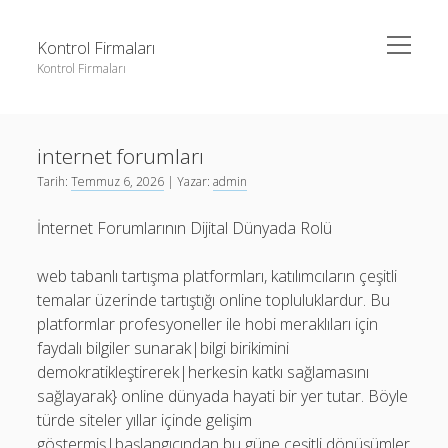
menüyü
Kontrol Firmaları
aç
Kontrol Firmaları
Yan
Ara
Menü
3 milyon takipçi ne kadar para alıyor
Ara
internet forumları
Liste
Tarih:
Temmuz 6, 2026
| Yazar:
admin
Sayfa Listesi
3 milyon takipçi ne kadar para alıyor
İnternet Forumlarının Dijital Dünyada Rolü
Şifresiz Facebook Beğeni Yükseltme
Liste
Youtube Dislike Arttırma Parasız
Sayfa Listesi
web tabanlı tartışma platformları, katılımcıların çeşitli
temalar üzerinde tartıştığı online topluluklardur. Bu
Şifresiz Facebook Beğeni Yükseltme
platformlar profesyoneller ile hobi meraklıları için
Youtube Dislike Arttırma Parasız
faydalı bilgiler sunarak|bilgi birikimini
demokratikleştirerek|herkesin katkı sağlamasını
sağlayarak} online dünyada hayati bir yer tutar. Böyle
türde siteler yıllar içinde gelişim
göstermiş|başlangıcından bu güne çeşitli dönüşümler