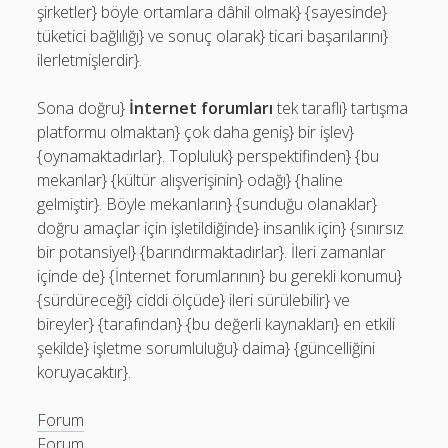
şirketler} böyle ortamlara dâhil olmak} {sayesinde}
tüketici bağlılığı} ve sonuç olarak} ticari başarılarını}
ilerletmişlerdir}.
Sona doğru}
İnternet forumları
tek taraflı} tartışma
platformu olmaktan} çok daha geniş} bir işlev}
{oynamaktadırlar}. Topluluk} perspektifinden} {bu
mekanlar} {kültür alışverişinin} odağı} {haline
gelmiştir}. Böyle mekanların} {sunduğu olanaklar}
doğru amaçlar için işletildiğinde} insanlık için} {sınırsız
bir potansiyel} {barındırmaktadırlar}. İleri zamanlar
içinde de} {İnternet forumlarının} bu gerekli konumu}
{sürdüreceği} ciddi ölçüde} ileri sürülebilir} ve
bireyler} {tarafından} {bu değerli kaynakları} en etkili
şekilde} işletme sorumluluğu} daima} {güncelliğini
koruyacaktır}.
Forum
Forum