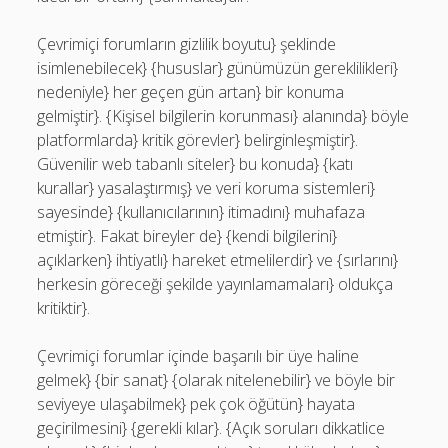
Çevrimiçi forumların gizlilik boyutu} şeklinde
isimlenebilecek} {hususlar} günümüzün gereklilikleri}
nedeniyle} her geçen gün artan} bir konuma
gelmiştir}. {Kişisel bilgilerin korunması} alanında} böyle
platformlarda} kritik görevler} belirginleşmiştir}.
Güvenilir web tabanlı siteler} bu konuda} {katı
kurallar} yasalaştırmış} ve veri koruma sistemleri}
sayesinde} {kullanıcılarının} itimadını} muhafaza
etmiştir}. Fakat bireyler de} {kendi bilgilerini}
açıklarken} ihtiyatlı} hareket etmelilerdir} ve {sırlarını}
herkesin göreceği şekilde yayınlamamaları} oldukça
kritiktir}.
Çevrimiçi forumlar içinde başarılı bir üye haline
gelmek} {bir sanat} {olarak nitelenebilir} ve böyle bir
seviyeye ulaşabilmek} pek çok öğütün} hayata
geçirilmesini} {gerekli kılar}. {Açık soruları dikkatlice