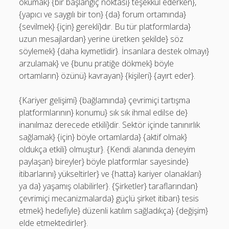
okumak} {bir başlangıç noktası} teşekkül ederken},
{yapıcı ve saygılı bir ton} {da} forum ortamında}
{sevilmek} {için} gerekli}dır. Bu tür platformlarda}
uzun mesajlardan} yerine üretken şekilde} söz
söylemek} {daha kıymetlidir}. İnsanlara destek olmayı}
arzulamak} ve {bunu pratiğe dökmek} böyle
ortamların} özünü} kavrayan} {kişileri} {ayırt eder}.
{Kariyer gelişimi} {bağlamında} çevrimiçi tartışma
platformlarının} konumu} sık sık ihmal edilse de}
inanılmaz derecede etkili}dir. Sektör içinde tanınırlık
sağlamak} {için} böyle ortamlarda} {aktif olmak}
oldukça etkili} olmuştur}. {Kendi alanında deneyim
paylaşan} bireyler} böyle platformlar sayesinde}
itibarlarını} yükseltirler} ve {hatta} kariyer olanakları}
ya da} yaşamış olabilirler}. {Şirketler} taraflarından}
çevrimiçi mecanizmalarda} güçlü şirket itibarı} tesis
etmek} hedefiyle} düzenli katılım sağladıkça} {değişim}
elde etmektedirler}.