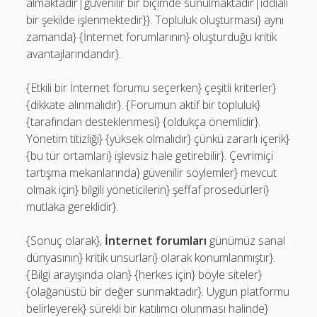
almaktadır|güvenilir bir biçimde sunulmaktadır|iddialı
bir şekilde işlenmektedir}}. Topluluk oluşturması} aynı
zamanda} {İnternet forumlarının} oluşturduğu kritik
avantajlarındandır}.
{Etkili bir İnternet forumu seçerken} çeşitli kriterler}
{dikkate alınmalıdır}. {Forumun aktif bir topluluk}
{tarafından desteklenmesi} {oldukça önemlidir}.
Yönetim titizliği} {yüksek olmalıdır} çünkü zararlı içerik}
{bu tür ortamları} işlevsiz hale getirebilir}. Çevrimiçi
tartışma mekanlarında} güvenilir söylemler} mevcut
olmak için} bilgili yöneticilerin} şeffaf prosedürleri}
mutlaka gereklidir}.
{Sonuç olarak},
İnternet forumları
günümüz sanal
dünyasının} kritik unsurları} olarak konumlanmıştır}.
{Bilgi arayışında olan} {herkes için} böyle siteler}
{olağanüstü bir değer sunmaktadır}. Uygun platformu
belirleyerek} sürekli bir katılımcı olunması halinde}