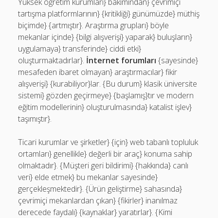
Yüksek öğretim kurumları} bakımından} çevrimiçi
tartışma platformlarının} {kritikliği} günümüzde} müthiş
biçimde} {artmıştır}. Araştırma grupları} böyle
mekanlar içinde} {bilgi alışverişi} yaparak} buluşların}
uygulamaya} transferinde} ciddi etki}
oluşturmaktadırlar}.
İnternet forumları
{sayesinde}
mesafeden ibaret olmayan} araştırmacılar} fikir
alışverişi} {kurabiliyor}lar. {Bu durum} klasik üniversite
sistemi} gözden geçirmeye} {başlamış}tır ve modern
eğitim modellerinin} oluşturulmasında} katalist işlev}
taşımıştır}.
Ticari kurumlar ve şirketler} {için} web tabanlı topluluk
ortamları} genellikle} değerli bir araç} konuma sahip
olmaktadır}. {Müşteri geri bildirimi} {hakkında} canlı
veri} elde etmek} bu mekanlar sayesinde}
gerçekleşmektedir}. {Ürün geliştirme} sahasında}
çevrimiçi mekanlardan çıkan} {fikirler} inanılmaz
derecede faydalı} {kaynaklar} yaratırlar}. {Kimi