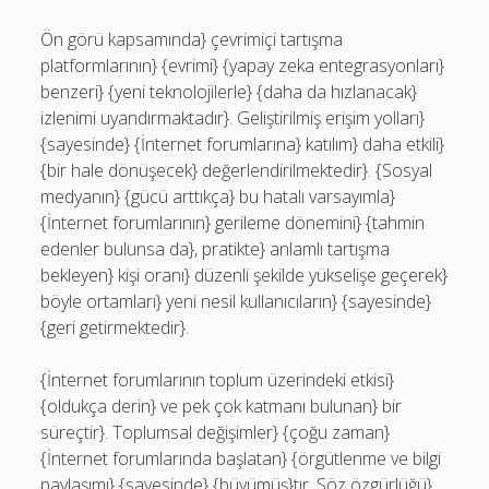
Ön görü kapsamında} çevrimiçi tartışma
platformlarının} {evrimi} {yapay zeka entegrasyonları}
benzeri} {yeni teknolojilerle} {daha da hızlanacak}
izlenimi uyandırmaktadır}. Geliştirilmiş erişim yolları}
{sayesinde} {İnternet forumlarına} katılım} daha etkili}
{bir hale dönüşecek} değerlendirilmektedir}. {Sosyal
medyanın} {gücü arttıkça} bu hatalı varsayımla}
{İnternet forumlarının} gerileme dönemini} {tahmin
edenler bulunsa da}, pratikte} anlamlı tartışma
bekleyen} kişi oranı} düzenli şekilde yükselişe geçerek}
böyle ortamları} yeni nesil kullanıcıların} {sayesinde}
{geri getirmektedir}.
{İnternet forumlarının toplum üzerindeki etkisi}
{oldukça derin} ve pek çok katmanı bulunan} bir
süreçtir}. Toplumsal değişimler} {çoğu zaman}
{İnternet forumlarında başlatan} {örgütlenme ve bilgi
paylaşımı} {sayesinde} {büyümüş}tır. Söz özgürlüğü}