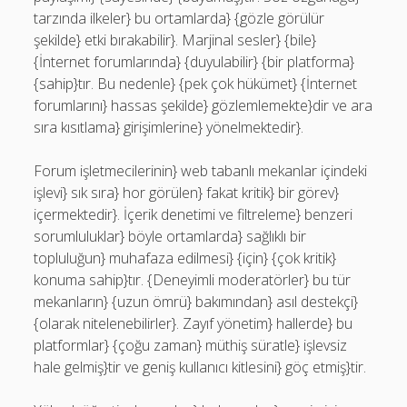
tarzında ilkeler} bu ortamlarda} {gözle görülür
şekilde} etki bırakabilir}. Marjinal sesler} {bile}
{İnternet forumlarında} {duyulabilir} {bir platforma}
{sahip}tır. Bu nedenle} {pek çok hükümet} {İnternet
forumlarını} hassas şekilde} gözlemlemekte}dir ve ara
sıra kısıtlama} girişimlerine} yönelmektedir}.
Forum işletmecilerinin} web tabanlı mekanlar içindeki
işlevi} sık sıra} hor görülen} fakat kritik} bir görev}
içermektedir}. İçerik denetimi ve filtreleme} benzeri
sorumluluklar} böyle ortamlarda} sağlıklı bir
topluluğun} muhafaza edilmesi} {için} {çok kritik}
konuma sahip}tır. {Deneyimli moderatörler} bu tür
mekanların} {uzun ömrü} bakımından} asıl destekçi}
{olarak nitelenebilirler}. Zayıf yönetim} hallerde} bu
platformlar} {çoğu zaman} müthiş süratle} işlevsiz
hale gelmiş}tir ve geniş kullanıcı kitlesini} göç etmiş}tir.